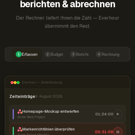
berichten & abrechnen
Der Rechner liefert Ihnen die Zahl — Everhour
übernimmt den Rest.
Erfassen
Budget
Bericht
Rechnung
1
2
3
4
Everhour — Zeiterfassung
Zeiteinträge
9. August 2026
Homepage-Mockup entwerfen
01:24:00
Acme Web Project
Markenrichtlinien überprüfen
00:31:07
Acme Brand Identity