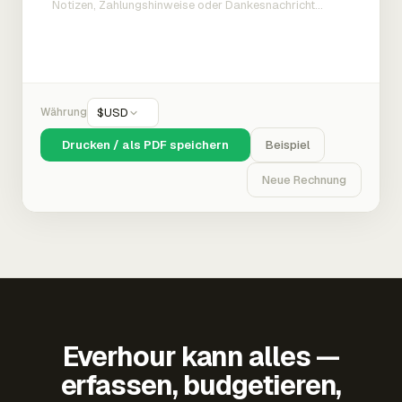
Währung
$
USD
Drucken / als PDF speichern
Beispiel
Neue Rechnung
Everhour kann alles —
erfassen, budgetieren,