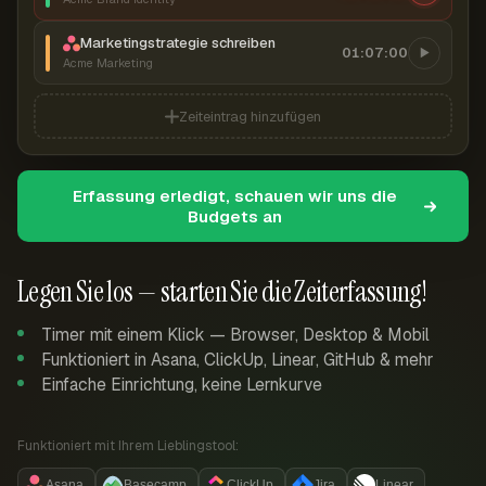
Marketingstrategie schreiben
01:07:00
Acme Marketing
Zeiteintrag hinzufügen
Erfassung erledigt, schauen wir uns die
Budgets an
Legen Sie los — starten Sie die Zeiterfassung!
Timer mit einem Klick — Browser, Desktop & Mobil
Funktioniert in Asana, ClickUp, Linear, GitHub & mehr
Einfache Einrichtung, keine Lernkurve
Funktioniert mit Ihrem Lieblingstool:
Asana
Basecamp
ClickUp
Jira
Linear