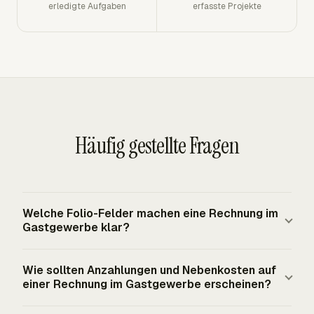
erledigte Aufgaben
erfasste Projekte
Häufig gestellte Fragen
Welche Folio-Felder machen eine Rechnung im
Gastgewerbe klar?
Eine klare Rechnung im Gastgewerbe enthält den Namen
Wie sollten Anzahlungen und Nebenkosten auf
des Gasts oder Kunden, die Zimmer- oder Kontoreferenz,
einer Rechnung im Gastgewerbe erscheinen?
Check-in- und Check-out-Daten oder
Veranstaltungsdaten, Folio-Nummer, Name und Adresse