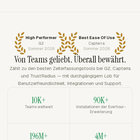
High Performer
Best Ease Of Use
G2
Capterra
Sommer 2026
Sommer 2026
Von Teams geliebt. Überall bewährt.
Zählt zu den besten Zeiterfassungstools bei G2, Capterra
und TrustRadius — mit durchgängigem Lob für
Benutzerfreundlichkeit, Integrationen und Support.
10K+
90K+
Teams weltweit
Installationen der Everhour-
Erweiterung
196M+
4M+