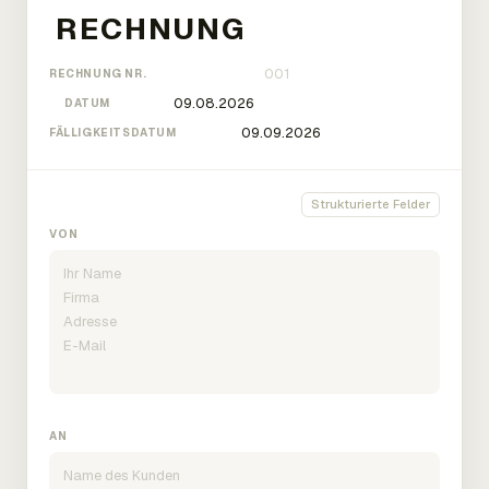
RECHNUNG NR.
DATUM
FÄLLIGKEITSDATUM
Strukturierte Felder
VON
AN