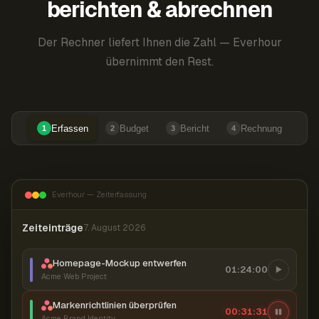
berichten & abrechnen
Der Rechner liefert Ihnen die Zahl — Everhour
übernimmt den Rest.
Erfassen
Budget
Bericht
Rechnung
1
2
3
4
Everhour — Zeiterfassung
Zeiteinträge
7. August 2026
Homepage-Mockup entwerfen
01:24:00
Acme Web Project
Markenrichtlinien überprüfen
00:31:31
Acme Brand Identity