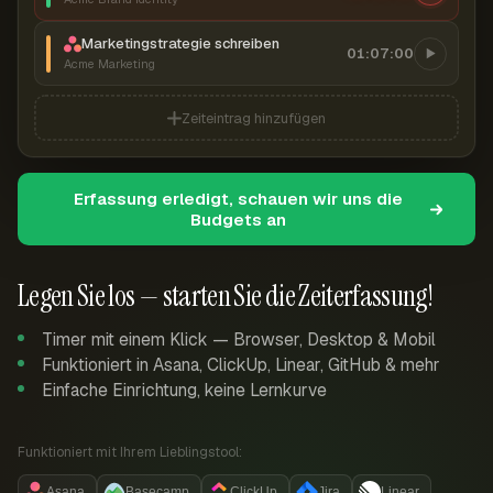
Marketingstrategie schreiben
01:07:00
Acme Marketing
Zeiteintrag hinzufügen
Erfassung erledigt, schauen wir uns die
Budgets an
Legen Sie los — starten Sie die Zeiterfassung!
Timer mit einem Klick — Browser, Desktop & Mobil
Funktioniert in Asana, ClickUp, Linear, GitHub & mehr
Einfache Einrichtung, keine Lernkurve
Funktioniert mit Ihrem Lieblingstool:
Asana
Basecamp
ClickUp
Jira
Linear