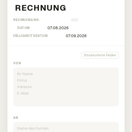
RECHNUNG NR.
DATUM
FÄLLIGKEITSDATUM
Strukturierte Felder
VON
AN