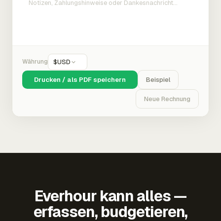
Währung
$
USD
Drucken / als PDF speichern
Beispiel
Neue Rechnung
Everhour kann alles —
erfassen, budgetieren,