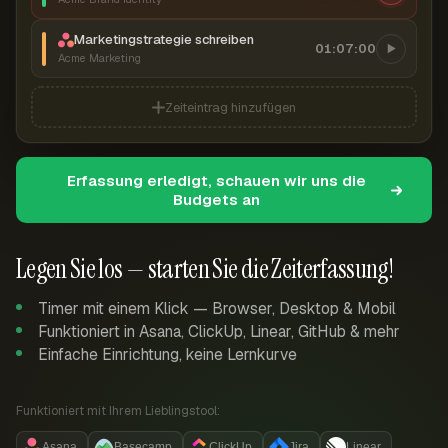
Marketingstrategie schreiben
01:07:00
Acme Marketing
Zeiteintrag hinzufügen
Erfassung erledigt, schauen wir uns die
Budgets an
Legen Sie los — starten Sie die Zeiterfassung!
Timer mit einem Klick — Browser, Desktop & Mobil
Funktioniert in Asana, ClickUp, Linear, GitHub & mehr
Einfache Einrichtung, keine Lernkurve
Funktioniert mit Ihrem Lieblingstool:
Asana
Basecamp
ClickUp
Jira
Linear