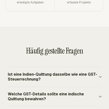
erledigte Aufgaben
erfasste Projekte
Häufig gestellte Fragen
Ist eine Indien-Quittung dasselbe wie eine GST-
Steuerrechnung?
Nein. Eine Quittung weist die Zahlung nach, während eine
Welche GST-Details sollte eine indische
GST-Steuerrechnung die steuerpflichtige Lieferung oder
Quittung bewahren?
Leistung und die berechnete Steuer erfasst. Ein GST-
registrierter Lieferant sollte die Quittung mit der