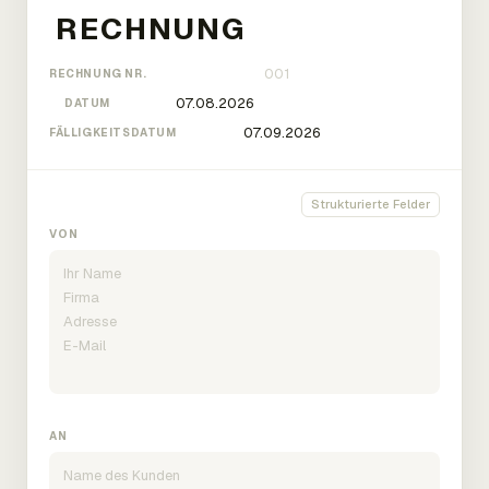
RECHNUNG NR.
DATUM
FÄLLIGKEITSDATUM
Strukturierte Felder
VON
AN