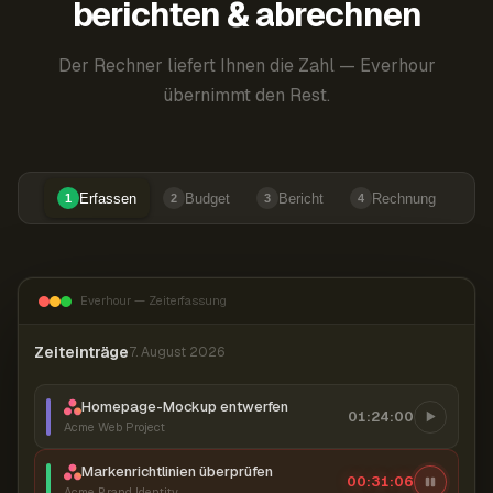
berichten & abrechnen
Der Rechner liefert Ihnen die Zahl — Everhour
übernimmt den Rest.
Erfassen
Budget
Bericht
Rechnung
1
2
3
4
Everhour — Zeiterfassung
Zeiteinträge
7. August 2026
Homepage-Mockup entwerfen
01:24:00
Acme Web Project
Markenrichtlinien überprüfen
00:31:07
Acme Brand Identity