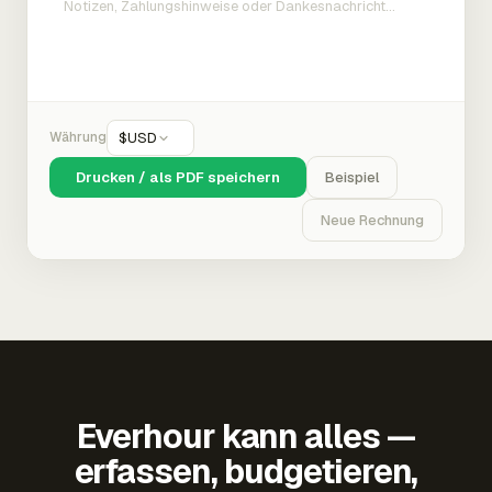
Währung
$
USD
Drucken / als PDF speichern
Beispiel
Neue Rechnung
Everhour kann alles —
erfassen, budgetieren,