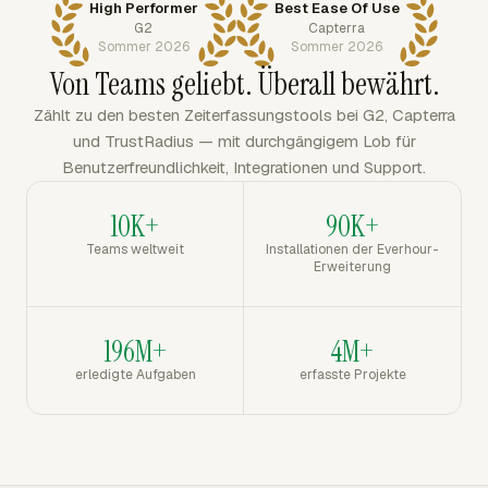
High Performer
Best Ease Of Use
G2
Capterra
Sommer 2026
Sommer 2026
Von Teams geliebt. Überall bewährt.
Zählt zu den besten Zeiterfassungstools bei G2, Capterra
und TrustRadius — mit durchgängigem Lob für
Benutzerfreundlichkeit, Integrationen und Support.
10K+
90K+
Teams weltweit
Installationen der Everhour-
Erweiterung
196M+
4M+
erledigte Aufgaben
erfasste Projekte