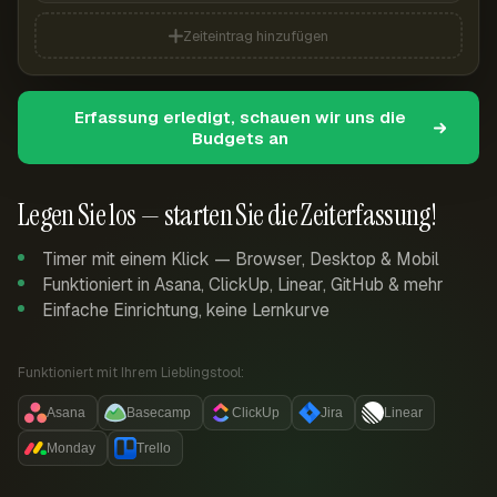
Zeiteintrag hinzufügen
Erfassung erledigt, schauen wir uns die
Budgets an
Legen Sie los — starten Sie die Zeiterfassung!
Timer mit einem Klick — Browser, Desktop & Mobil
Funktioniert in Asana, ClickUp, Linear, GitHub & mehr
Einfache Einrichtung, keine Lernkurve
Funktioniert mit Ihrem Lieblingstool:
Asana
Basecamp
ClickUp
Jira
Linear
Monday
Trello