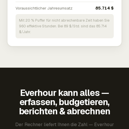
Voraussichtlicher Jahresumsatz
85.714 $
Mit 20 % Puffer für nicht abrechenbare Zeit haben Sie
960 effektive Stunden. Bei 89 $/Std. sind das 85.714
$/Jahr.
Everhour kann alles —
erfassen, budgetieren,
berichten & abrechnen
Der Rechner liefert Ihnen die Zahl — Everhour