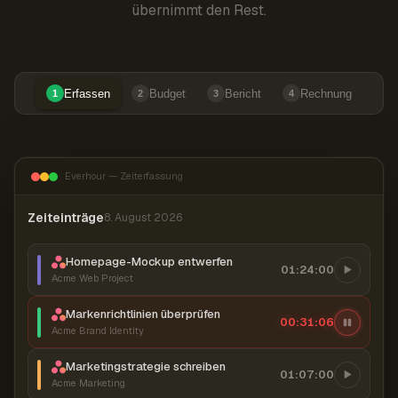
übernimmt den Rest.
Erfassen
Budget
Bericht
Rechnung
1
2
3
4
Everhour — Zeiterfassung
Zeiteinträge
8. August 2026
Homepage-Mockup entwerfen
01:24:00
Acme Web Project
Markenrichtlinien überprüfen
00:31:06
Acme Brand Identity
Marketingstrategie schreiben
01:07:00
Acme Marketing