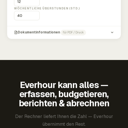
WÖCHENTLICHE ÜBERSTUNDEN (STD.)
Dokumentinformationen
für PDF / Druck
Everhour kann alles —
erfassen, budgetieren,
berichten & abrechnen
Der Rechner liefert Ihnen die Zahl — Everhour
übernimmt den Rest.