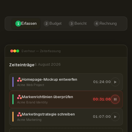
Erfassen
Budget
Bericht
Rechnung
1
2
3
4
Everhour — Zeiterfassung
Zeiteinträge
6. August 2026
Homepage-Mockup entwerfen
01:24:00
Acme Web Project
Markenrichtlinien überprüfen
00:31:06
Acme Brand Identity
Marketingstrategie schreiben
01:07:00
Acme Marketing