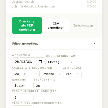
$ 0.00
Überstundenlohn
$ 0.00
Lohn für doppelte Überstunden
Drucken /
CSV
als PDF
Zurücksetzen
exportieren
speichern
Rechneroptionen
WOCHE VOM
WOCHE BEGINNT AM
ANGEZEIGTE TAGE
WOCHEN
ZEITFORMAT
WÄHRUNG
STUNDENSATZ
$
USD
TÄGLICHE ÜBERSTUNDEN (STD.)
TÄGLICHE 2X-ÜBERSTUNDEN (STD.)