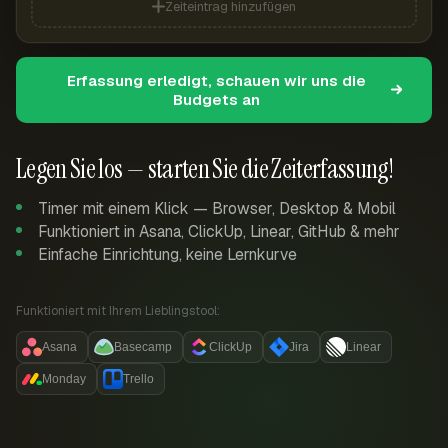
Zeiteintrag hinzufügen
Erfassung erledigt, schauen wir uns die
Budgets an
Legen Sie los — starten Sie die Zeiterfassung!
Timer mit einem Klick — Browser, Desktop & Mobil
Funktioniert in Asana, ClickUp, Linear, GitHub & mehr
Einfache Einrichtung, keine Lernkurve
Funktioniert mit Ihrem Lieblingstool:
Asana
Basecamp
ClickUp
Jira
Linear
Monday
Trello