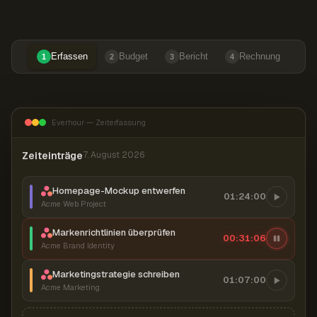
Erfassen
Budget
Bericht
Rechnung
1
2
3
4
Everhour — Zeiterfassung
Zeiteinträge
7. August 2026
Homepage-Mockup entwerfen
01:24:00
Acme Web Project
Markenrichtlinien überprüfen
00:31:07
Acme Brand Identity
Marketingstrategie schreiben
01:07:00
Acme Marketing