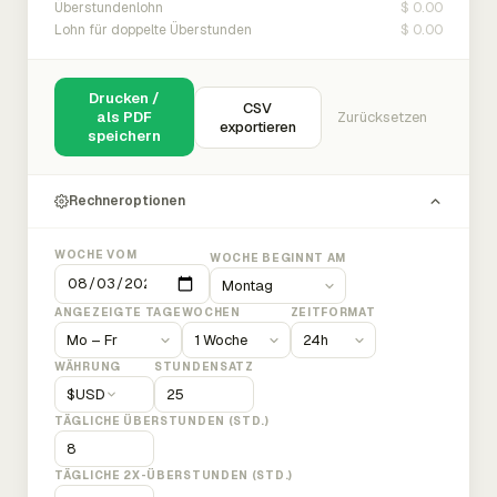
$ 0.00
Überstundenlohn
$ 0.00
Lohn für doppelte Überstunden
Drucken /
CSV
als PDF
Zurücksetzen
exportieren
speichern
Rechneroptionen
WOCHE VOM
WOCHE BEGINNT AM
ANGEZEIGTE TAGE
WOCHEN
ZEITFORMAT
WÄHRUNG
STUNDENSATZ
$
USD
TÄGLICHE ÜBERSTUNDEN (STD.)
TÄGLICHE 2X-ÜBERSTUNDEN (STD.)