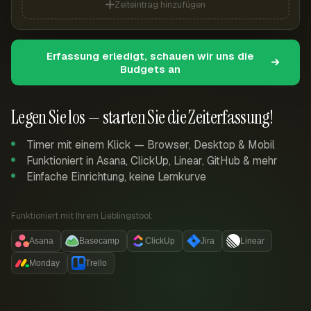
Zeiteintrag hinzufügen
Erfassung erledigt, schauen wir uns die
Budgets an
Legen Sie los — starten Sie die Zeiterfassung!
Timer mit einem Klick — Browser, Desktop & Mobil
Funktioniert in Asana, ClickUp, Linear, GitHub & mehr
Einfache Einrichtung, keine Lernkurve
Funktioniert mit Ihrem Lieblingstool:
Asana
Basecamp
ClickUp
Jira
Linear
Monday
Trello