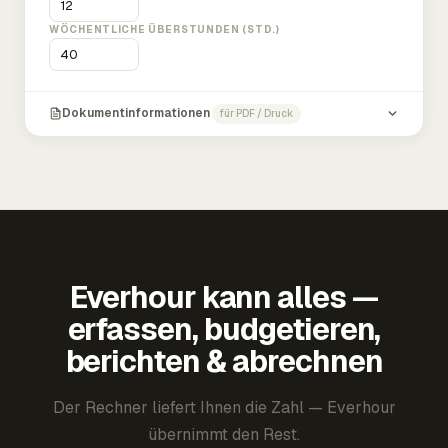
WÖCHENTLICHE ÜBERSTUNDEN (STD.)
Dokumentinformationen
für PDF / Druck
Everhour kann alles —
erfassen, budgetieren,
berichten & abrechnen
Der Rechner liefert Ihnen die Zahl — Everhour
übernimmt den Rest.