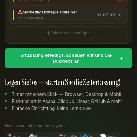
Marketingstrategie schreiben
01:07:00
Acme Marketing
Zeiteintrag hinzufügen
Erfassung erledigt, schauen wir uns die
Budgets an
Legen Sie los — starten Sie die Zeiterfassung!
Timer mit einem Klick — Browser, Desktop & Mobil
Funktioniert in Asana, ClickUp, Linear, GitHub & mehr
Einfache Einrichtung, keine Lernkurve
Funktioniert mit Ihrem Lieblingstool:
Asana
Basecamp
ClickUp
Jira
Linear