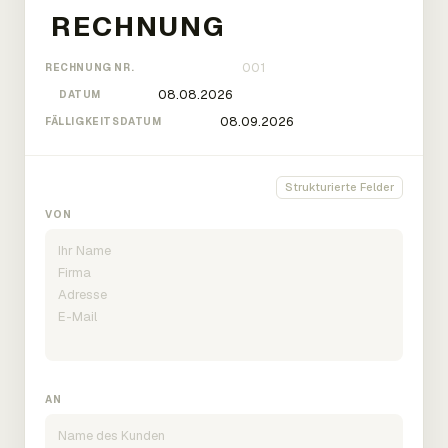
RECHNUNG NR.
DATUM
FÄLLIGKEITSDATUM
Strukturierte Felder
VON
AN