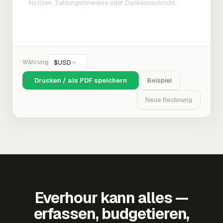
Währung
$
USD
Drucken / als PDF speichern
Beispiel
Neue Rechnung
Everhour kann alles —
erfassen, budgetieren,