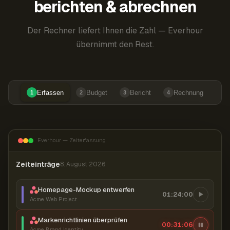
berichten & abrechnen
Der Rechner liefert Ihnen die Zahl — Everhour
übernimmt den Rest.
Erfassen
Budget
Bericht
Rechnung
1
2
3
4
Everhour — Zeiterfassung
Zeiteinträge
8. August 2026
Homepage-Mockup entwerfen
01:24:00
Acme Web Project
Markenrichtlinien überprüfen
00:31:07
Acme Brand Identity