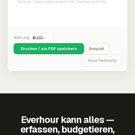
Währung
$
USD
Drucken / als PDF speichern
Beispiel
Neue Rechnung
Everhour kann alles —
erfassen, budgetieren,