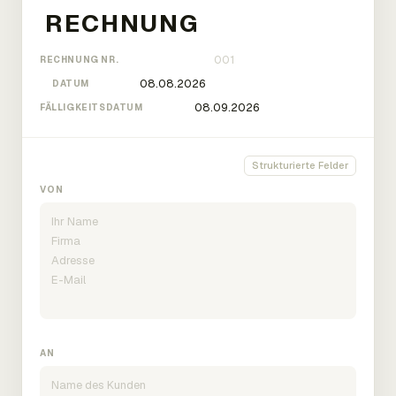
RECHNUNG NR.
DATUM
FÄLLIGKEITSDATUM
Strukturierte Felder
VON
AN