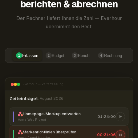
berichten & abrechnen
Der Rechner liefert Ihnen die Zahl — Everhour
übernimmt den Rest.
Erfassen
Budget
Bericht
Rechnung
1
2
3
4
Everhour — Zeiterfassung
Zeiteinträge
8. August 2026
Homepage-Mockup entwerfen
01:24:00
Acme Web Project
Markenrichtlinien überprüfen
00:31:07
Acme Brand Identity