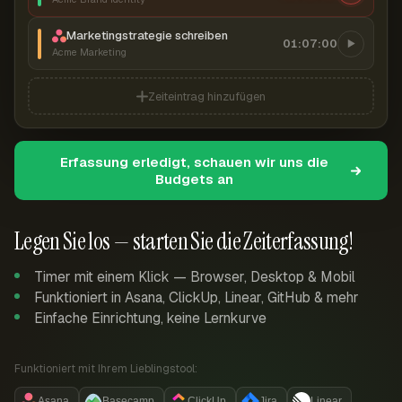
Marketingstrategie schreiben
01:07:00
Acme Marketing
Zeiteintrag hinzufügen
Erfassung erledigt, schauen wir uns die
Budgets an
Legen Sie los — starten Sie die Zeiterfassung!
Timer mit einem Klick — Browser, Desktop & Mobil
Funktioniert in Asana, ClickUp, Linear, GitHub & mehr
Einfache Einrichtung, keine Lernkurve
Funktioniert mit Ihrem Lieblingstool:
Asana
Basecamp
ClickUp
Jira
Linear