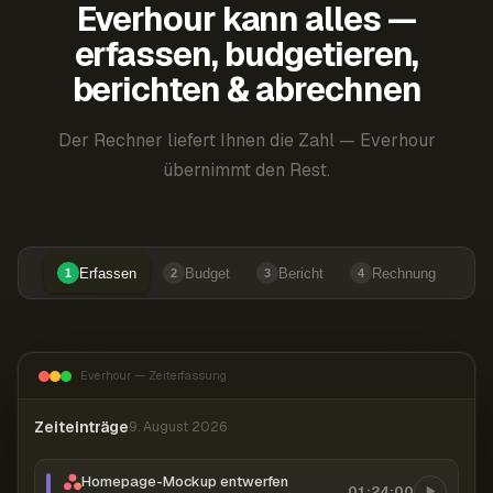
Everhour kann alles —
erfassen, budgetieren,
berichten & abrechnen
Der Rechner liefert Ihnen die Zahl — Everhour
übernimmt den Rest.
Erfassen
Budget
Bericht
Rechnung
1
2
3
4
Everhour — Zeiterfassung
Zeiteinträge
9. August 2026
Homepage-Mockup entwerfen
01:24:00