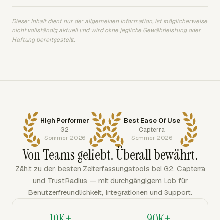
Dieser Inhalt dient nur der allgemeinen Information, ist möglicherweise
nicht vollständig aktuell und wird ohne jegliche Gewährleistung oder
Haftung bereitgestellt.
High Performer
Best Ease Of Use
G2
Capterra
Sommer 2026
Sommer 2026
Von Teams geliebt. Überall bewährt.
Zählt zu den besten Zeiterfassungstools bei G2, Capterra
und TrustRadius — mit durchgängigem Lob für
Benutzerfreundlichkeit, Integrationen und Support.
10K+
90K+