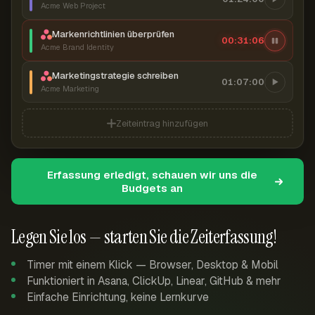
Acme Web Project
Markenrichtlinien überprüfen
00:31:07
Acme Brand Identity
Marketingstrategie schreiben
01:07:00
Acme Marketing
Zeiteintrag hinzufügen
Erfassung erledigt, schauen wir uns die
Budgets an
Legen Sie los — starten Sie die Zeiterfassung!
Timer mit einem Klick — Browser, Desktop & Mobil
Funktioniert in Asana, ClickUp, Linear, GitHub & mehr
Einfache Einrichtung, keine Lernkurve