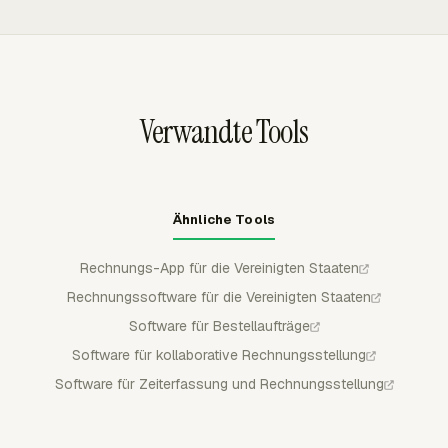
erfasste Arbeit nicht erneut als nicht abgerechnete Zeit
Aufgabensatz bepreisen.
erscheint. Dieser Status hält die künftige
Rechnungsvorbereitung an den Abrechnungsdatensatz
gebunden, statt sich auf manuelle Tabellenprüfungen zu
verlassen.
Verwandte Tools
Ähnliche Tools
Rechnungs-App für die Vereinigten Staaten
Rechnungssoftware für die Vereinigten Staaten
Software für Bestellaufträge
Software für kollaborative Rechnungsstellung
Software für Zeiterfassung und Rechnungsstellung