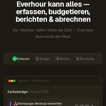
Everhour kann alles —
erfassen, budgetieren,
berichten & abrechnen
Der Rechner liefert Ihnen die Zahl — Everhour
übernimmt den Rest.
Erfassen
Budget
Bericht
Rechnung
1
2
3
4
Everhour — Zeiterfassung
Zeiteinträge
6. August 2026
Homepage-Mockup entwerfen
01:24:00