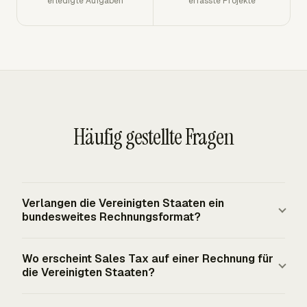
erledigte Aufgaben
erfasste Projekte
Häufig gestellte Fragen
Verlangen die Vereinigten Staaten ein
bundesweites Rechnungsformat?
Gewöhnliche Rechnungen im privaten Sektor folgen
Wo erscheint Sales Tax auf einer Rechnung für
keinem vorgeschriebenen bundesweiten
die Vereinigten Staaten?
Rechnungsformular. Unternehmen können ein
Aufzeichnungssystem wählen, das zum Geschäft passt,
Sales Tax erscheint normalerweise als separate Zeile in