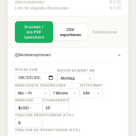
$ 0.00
Überstundenlohn
$ 0.00
Lohn für doppelte Überstunden
Drucken /
CSV
als PDF
Zurücksetzen
exportieren
speichern
Rechneroptionen
WOCHE VOM
WOCHE BEGINNT AM
ANGEZEIGTE TAGE
WOCHEN
ZEITFORMAT
WÄHRUNG
STUNDENSATZ
$
USD
TÄGLICHE ÜBERSTUNDEN (STD.)
TÄGLICHE 2X-ÜBERSTUNDEN (STD.)