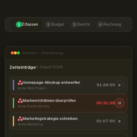
Erfassen
Budget
Bericht
Rechnung
1
2
3
4
Everhour — Zeiterfassung
Zeiteinträge
8. August 2026
Homepage-Mockup entwerfen
01:24:00
Acme Web Project
Markenrichtlinien überprüfen
00:31:07
Acme Brand Identity
Marketingstrategie schreiben
01:07:00
Acme Marketing