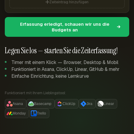
Zeiteintrag hinzufügen
Erfassung erledigt, schauen wir uns die
Budgets an
Legen Sie los — starten Sie die Zeiterfassung!
Timer mit einem Klick — Browser, Desktop & Mobil
Funktioniert in Asana, ClickUp, Linear, GitHub & mehr
Einfache Einrichtung, keine Lernkurve
Funktioniert mit Ihrem Lieblingstool:
Asana
Basecamp
ClickUp
Jira
Linear
Monday
Trello