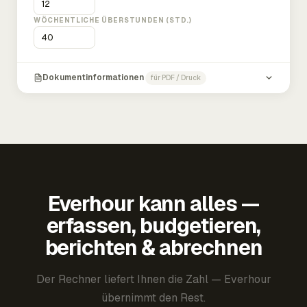
WÖCHENTLICHE ÜBERSTUNDEN (STD.)
Dokumentinformationen
für PDF / Druck
Everhour kann alles —
erfassen, budgetieren,
berichten & abrechnen
Der Rechner liefert Ihnen die Zahl — Everhour
übernimmt den Rest.