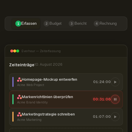
Erfassen
Budget
Bericht
Rechnung
1
2
3
4
Everhour — Zeiterfassung
Zeiteinträge
10. August 2026
Homepage-Mockup entwerfen
01:24:00
Acme Web Project
Markenrichtlinien überprüfen
00:31:06
Acme Brand Identity
Marketingstrategie schreiben
01:07:00
Acme Marketing