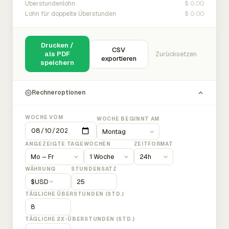
$ 0.00
Überstundenlohn
$ 0.00
Lohn für doppelte Überstunden
Drucken /
CSV
als PDF
Zurücksetzen
exportieren
speichern
Rechneroptionen
WOCHE VOM
WOCHE BEGINNT AM
ANGEZEIGTE TAGE
WOCHEN
ZEITFORMAT
WÄHRUNG
STUNDENSATZ
$
USD
TÄGLICHE ÜBERSTUNDEN (STD.)
TÄGLICHE 2X-ÜBERSTUNDEN (STD.)