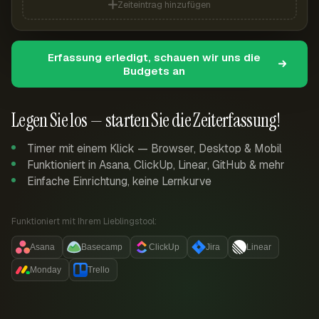
Zeiteintrag hinzufügen
Erfassung erledigt, schauen wir uns die
Budgets an
Legen Sie los — starten Sie die Zeiterfassung!
Timer mit einem Klick — Browser, Desktop & Mobil
Funktioniert in Asana, ClickUp, Linear, GitHub & mehr
Einfache Einrichtung, keine Lernkurve
Funktioniert mit Ihrem Lieblingstool:
Asana
Basecamp
ClickUp
Jira
Linear
Monday
Trello