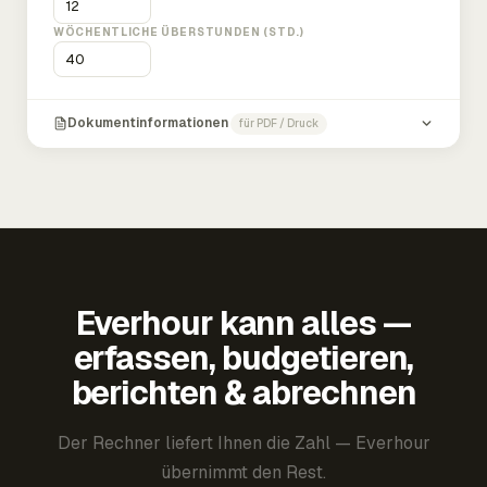
WÖCHENTLICHE ÜBERSTUNDEN (STD.)
Dokumentinformationen
für PDF / Druck
Everhour kann alles —
erfassen, budgetieren,
berichten & abrechnen
Der Rechner liefert Ihnen die Zahl — Everhour
übernimmt den Rest.