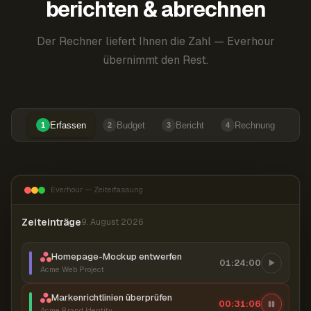
berichten & abrechnen
Der Rechner liefert Ihnen die Zahl — Everhour
übernimmt den Rest.
Erfassen
Budget
Bericht
Rechnung
1
2
3
4
Everhour — Zeiterfassung
Zeiteinträge
9. August 2026
Homepage-Mockup entwerfen
01:24:00
Acme Web Project
Markenrichtlinien überprüfen
00:31:07
Acme Brand Identity