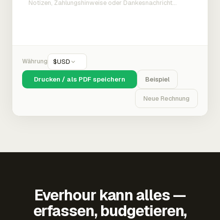
Währung
$
USD
Drucken / als PDF speichern
Beispiel
Neue Rechnung
Everhour kann alles —
erfassen, budgetieren,