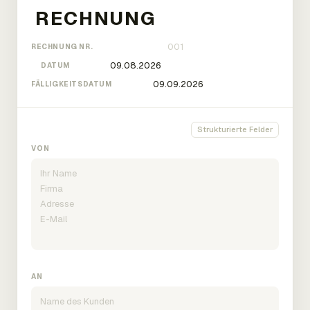
RECHNUNG NR.
DATUM
FÄLLIGKEITSDATUM
Strukturierte Felder
VON
AN