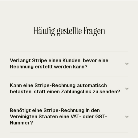
Häufig gestellte Fragen
Verlangt Stripe einen Kunden, bevor eine
Rechnung erstellt werden kann?
Ja. Eine Stripe Invoicing-Integration erstellt oder sucht
Kann eine Stripe-Rechnung automatisch
einen Customer und verwendet diese Kunden-ID beim
belasten, statt einen Zahlungslink zu senden?
Erstellen der Rechnung. Der Kundendatensatz ist
wichtig, weil Stripe ihn für Abrechnungsdetails, Eingaben
Ja. Stripe-Rechnungen unterstützen `send_invoice` für
Benötigt eine Stripe-Rechnung in den
zum Steuerstandort, Zahlungsmethoden und
per E-Mail gesendete Zahlungsanweisungen und
Vereinigten Staaten eine VAT- oder GST-
Rechnungszustellung verwendet.
`charge_automatically` zum Belasten der
Nummer?
Standardzahlungsquelle des Kunden. Ein `send_invoice`-
Nein. Die Vereinigten Staaten verwenden kein nationales
Ablauf muss entweder `days_until_due` oder ein