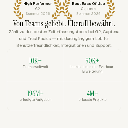
High Performer
Best Ease Of Use
G2
Capterra
Sommer 2026
Sommer 2026
Von Teams geliebt. Überall bewährt.
Zählt zu den besten Zeiterfassungstools bei G2, Capterra
und TrustRadius — mit durchgängigem Lob für
Benutzerfreundlichkeit, Integrationen und Support.
10K+
90K+
Teams weltweit
Installationen der Everhour-
Erweiterung
196M+
4M+
erledigte Aufgaben
erfasste Projekte