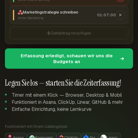
Marketingstrategie schreiben
01:07:00
Acme Marketing
Zeiteintrag hinzufügen
Erfassung erledigt, schauen wir uns die
Budgets an
Legen Sie los — starten Sie die Zeiterfassung!
Timer mit einem Klick — Browser, Desktop & Mobil
Funktioniert in Asana, ClickUp, Linear, GitHub & mehr
Einfache Einrichtung, keine Lernkurve
Funktioniert mit Ihrem Lieblingstool:
Asana
Basecamp
ClickUp
Jira
Linear