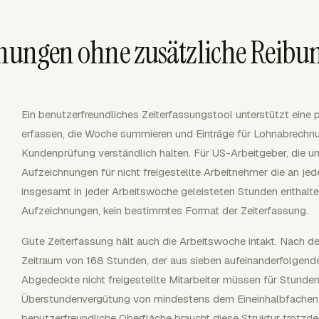
hnungen ohne zusätzliche Reibu
Ein benutzerfreundliches Zeiterfassungstool unterstützt eine 
erfassen, die Woche summieren und Einträge für Lohnabrechn
Kundenprüfung verständlich halten. Für US-Arbeitgeber, die u
Aufzeichnungen für nicht freigestellte Arbeitnehmer die an je
insgesamt in jeder Arbeitswoche geleisteten Stunden enthalt
Aufzeichnungen, kein bestimmtes Format der Zeiterfassung.
Gute Zeiterfassung hält auch die Arbeitswoche intakt. Nach d
Zeitraum von 168 Stunden, der aus sieben aufeinanderfolgen
Abgedeckte nicht freigestellte Mitarbeiter müssen für Stunde
Überstundenvergütung von mindestens dem Eineinhalbfachen d
benutzerfreundliche Oberfläche braucht diese Struktur trotzd