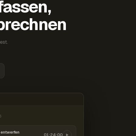
fassen,
abrechnen
est.
6
entwerfen
01:24:00