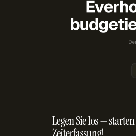
Everho
budgetie
Der
Legen Sie los — starten 
Zeiterfassung!