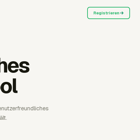
Registrieren
hes
ol
enutzerfreundliches
lt.