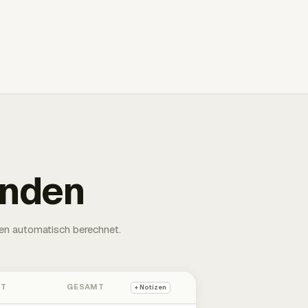
unden
en automatisch berechnet.
HT
GESAMT
+ Notizen