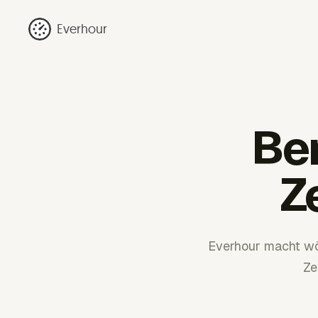
Everhour
Be
Z
Everhour macht wöc
Ze