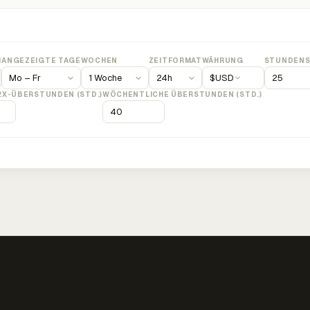
M
ANGEZEIGTE TAGE
WOCHEN
ZEITFORMAT
WÄHRUNG
STUNDENS
$
USD
2X-ÜBERSTUNDEN (STD.)
WÖCHENTLICHE ÜBERSTUNDEN (STD.)