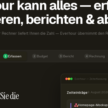
ur kann alles — er
ren, berichten & 
 Rechner liefert Ihnen die Zahl — Everhour übernimmt den R
Erfassen
Budget
Bericht
Rechnung
1
2
3
4
Everhour — Zeiterfassung
Sie die
Zeiteinträge
9. August 202
Homepage-Mockup 