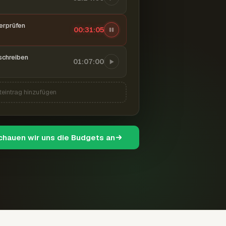
berprüfen
00:31:06
schreiben
01:07:00
teintrag hinzufügen
schauen wir uns die Budgets an