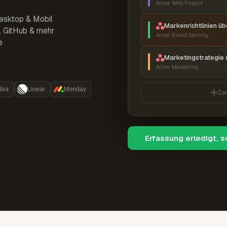
Acme Web Project
esktop & Mobil
Markenrichtlinien ü
r, GitHub & mehr
Acme Brand Identity
e
Marketingstrategie 
Acme Marketing
Jira
Linear
Monday
Zei
Erfassung erledigt, 