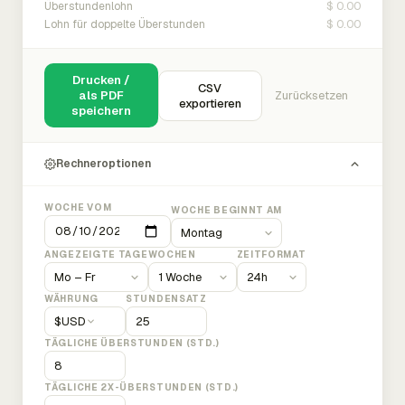
$ 0.00
Überstundenlohn
$ 0.00
Lohn für doppelte Überstunden
Drucken /
CSV
als PDF
Zurücksetzen
exportieren
speichern
Rechneroptionen
WOCHE VOM
WOCHE BEGINNT AM
ANGEZEIGTE TAGE
WOCHEN
ZEITFORMAT
WÄHRUNG
STUNDENSATZ
$
USD
TÄGLICHE ÜBERSTUNDEN (STD.)
TÄGLICHE 2X-ÜBERSTUNDEN (STD.)