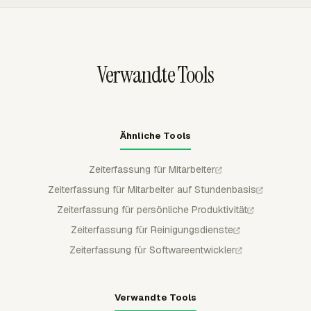
können eine längere Aufbewahrung verlangen, daher
Mitglied, Projekt, Kunde, Aufgabe, abrechenbarer Zeit,
sollten Teams einen Aufzeichnungsstandard festlegen,
Kosten, Rechnungsstatus und Datumsbereich gruppieren
bevor Aufzeichnungen benötigt werden.
oder filtern und Berichte anschließend als CSV,
Excel/XLSX oder PDF exportieren.
Verwandte Tools
Ähnliche Tools
Zeiterfassung für Mitarbeiter
Zeiterfassung für Mitarbeiter auf Stundenbasis
Zeiterfassung für persönliche Produktivität
Zeiterfassung für Reinigungsdienste
Zeiterfassung für Softwareentwickler
Verwandte Tools