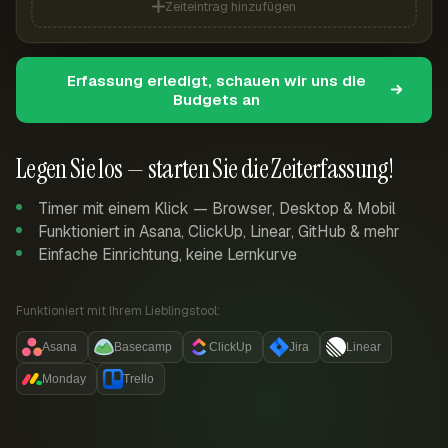
Zeiteintrag hinzufügen
Erfassung erledigt, schauen wir uns die
Budgets an
Legen Sie los — starten Sie die Zeiterfassung!
Timer mit einem Klick — Browser, Desktop & Mobil
Funktioniert in Asana, ClickUp, Linear, GitHub & mehr
Einfache Einrichtung, keine Lernkurve
Funktioniert mit Ihrem Lieblingstool:
Asana
Basecamp
ClickUp
Jira
Linear
Monday
Trello