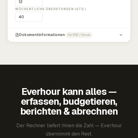
WÖCHENTLICHE ÜBERSTUNDEN (STD.)
Dokumentinformationen
für PDF / Druck
Everhour kann alles —
erfassen, budgetieren,
berichten & abrechnen
Der Rechner liefert Ihnen die Zahl — Everhour
übernimmt den Rest.