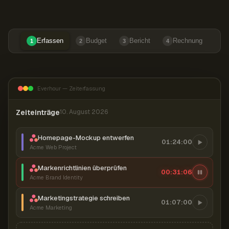
Erfassen
Budget
Bericht
Rechnung
1
2
3
4
Everhour — Zeiterfassung
Zeiteinträge
10. August 2026
Homepage-Mockup entwerfen
01:24:00
Acme Web Project
Markenrichtlinien überprüfen
00:31:07
Acme Brand Identity
Marketingstrategie schreiben
01:07:00
Acme Marketing