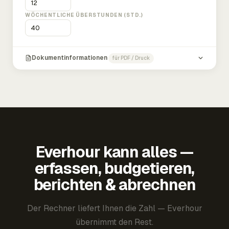
WÖCHENTLICHE ÜBERSTUNDEN (STD.)
Dokumentinformationen
für PDF / Druck
Everhour kann alles —
erfassen, budgetieren,
berichten & abrechnen
Der Rechner liefert Ihnen die Zahl — Everhour
übernimmt den Rest.