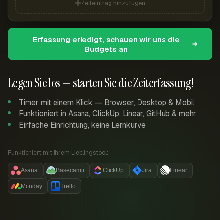
Zeiteintrag hinzufügen
Erfassung erledigt, schauen wir uns die
Budgets an
Legen Sie los — starten Sie die Zeiterfassung!
Timer mit einem Klick — Browser, Desktop & Mobil
Funktioniert in Asana, ClickUp, Linear, GitHub & mehr
Einfache Einrichtung, keine Lernkurve
Funktioniert mit Ihrem Lieblingstool:
Asana
Basecamp
ClickUp
Jira
Linear
Monday
Trello