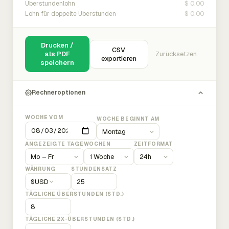
$ 0.00
Überstundenlohn
$ 0.00
Lohn für doppelte Überstunden
Drucken /
CSV
als PDF
Zurücksetzen
exportieren
speichern
Rechneroptionen
WOCHE VOM
WOCHE BEGINNT AM
ANGEZEIGTE TAGE
WOCHEN
ZEITFORMAT
WÄHRUNG
STUNDENSATZ
$
USD
TÄGLICHE ÜBERSTUNDEN (STD.)
TÄGLICHE 2X-ÜBERSTUNDEN (STD.)