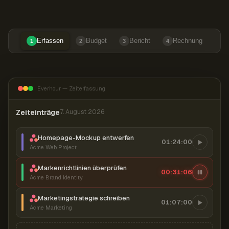
Erfassen
Budget
Bericht
Rechnung
1
2
3
4
Everhour — Zeiterfassung
Zeiteinträge
7. August 2026
Homepage-Mockup entwerfen
01:24:00
Acme Web Project
Markenrichtlinien überprüfen
00:31:07
Acme Brand Identity
Marketingstrategie schreiben
01:07:00
Acme Marketing