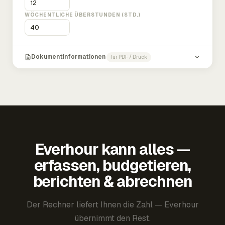
WÖCHENTLICHE ÜBERSTUNDEN (STD.)
Dokumentinformationen
für PDF / Druck
Everhour kann alles —
erfassen, budgetieren,
berichten & abrechnen
Der Rechner liefert Ihnen die Zahl — Everhour
übernimmt den Rest.