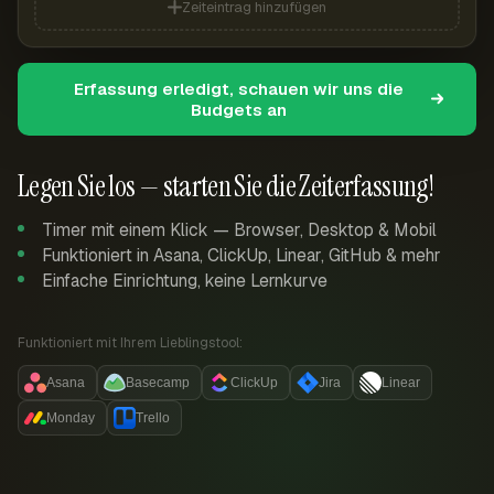
Zeiteintrag hinzufügen
Erfassung erledigt, schauen wir uns die
Budgets an
Legen Sie los — starten Sie die Zeiterfassung!
Timer mit einem Klick — Browser, Desktop & Mobil
Funktioniert in Asana, ClickUp, Linear, GitHub & mehr
Einfache Einrichtung, keine Lernkurve
Funktioniert mit Ihrem Lieblingstool:
Asana
Basecamp
ClickUp
Jira
Linear
Monday
Trello