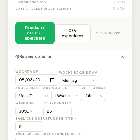
$ 0.00
Überstundenlohn
$ 0.00
Lohn für doppelte Überstunden
Drucken /
CSV
als PDF
Zurücksetzen
exportieren
speichern
Rechneroptionen
WOCHE VOM
WOCHE BEGINNT AM
ANGEZEIGTE TAGE
WOCHEN
ZEITFORMAT
WÄHRUNG
STUNDENSATZ
$
USD
TÄGLICHE ÜBERSTUNDEN (STD.)
TÄGLICHE 2X-ÜBERSTUNDEN (STD.)