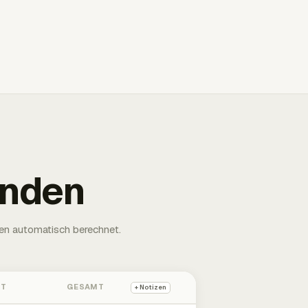
unden
en automatisch berechnet.
HT
GESAMT
+ Notizen