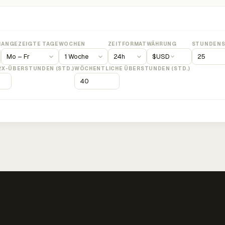
M
ANGEZEIGTE TAGE
WOCHEN
ZEITFORMAT
WÄHRUNG
STUNDENS
$
USD
2X-ÜBERSTUNDEN (STD.)
WÖCHENTLICHE ÜBERSTUNDEN (STD.)