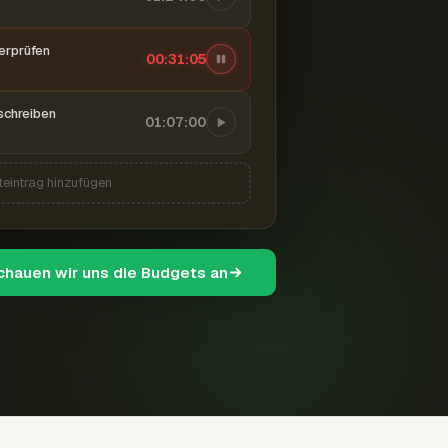
berprüfen
00:31:06
schreiben
01:07:00
teintrag hinzufügen
schauen wir uns die Budgets an