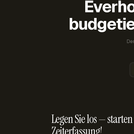
Everho
budgetie
Der
Legen Sie los — starten 
Zeiterfassung!