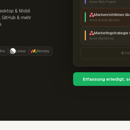
Acme Web Project
esktop & Mobil
Markenrichtlinien ü
r, GitHub & mehr
Acme Brand Identity
e
Marketingstrategie 
Acme Marketing
Jira
Linear
Monday
Zei
Erfassung erledigt, 