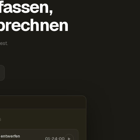
fassen,
abrechnen
est.
6
entwerfen
01:24:00