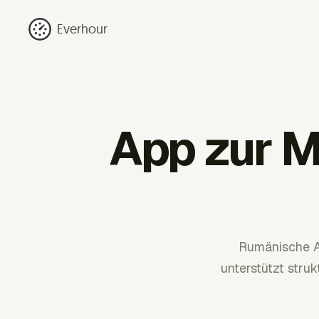
Everhour
App zur M
Rumänische A
unterstützt stru