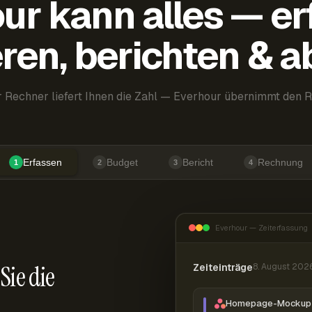
ur kann alles — er
ren, berichten & 
 Rechner liefert Ihnen die Zahl — Everhour übernimmt den R
Erfassen
Budget
Bericht
Rechnung
1
2
3
4
Everhour — Zeiterfassung
Sie die
Zeiteinträge
8. August 202
Homepage-Mockup 