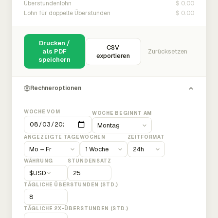
$ 0.00
Überstundenlohn
$ 0.00
Lohn für doppelte Überstunden
Drucken /
CSV
als PDF
Zurücksetzen
exportieren
speichern
Rechneroptionen
WOCHE VOM
WOCHE BEGINNT AM
ANGEZEIGTE TAGE
WOCHEN
ZEITFORMAT
WÄHRUNG
STUNDENSATZ
$
USD
TÄGLICHE ÜBERSTUNDEN (STD.)
TÄGLICHE 2X-ÜBERSTUNDEN (STD.)