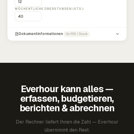
WÖCHENTLICHE ÜBERSTUNDEN (STD.)
Dokumentinformationen
für PDF / Druck
Everhour kann alles —
erfassen, budgetieren,
berichten & abrechnen
Der Rechner liefert Ihnen die Zahl — Everhour
übernimmt den Rest.