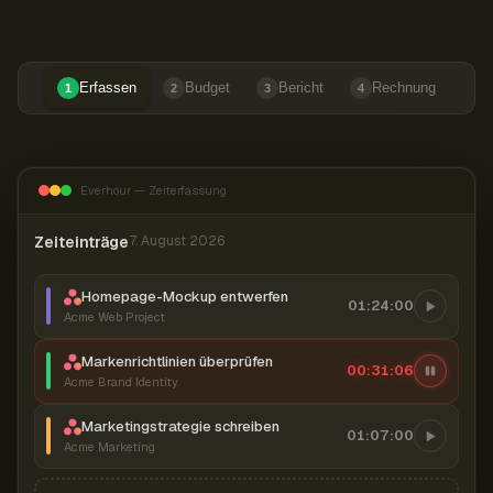
Erfassen
Budget
Bericht
Rechnung
1
2
3
4
Everhour — Zeiterfassung
Zeiteinträge
7. August 2026
Homepage-Mockup entwerfen
01:24:00
Acme Web Project
Markenrichtlinien überprüfen
00:31:07
Acme Brand Identity
Marketingstrategie schreiben
01:07:00
Acme Marketing