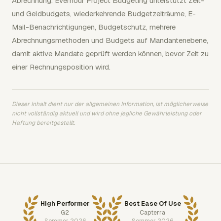
Abrechnung. Everhour Project Budgeting unterstützt Zeit-
und Geldbudgets, wiederkehrende Budgetzeiträume, E-
Mail-Benachrichtigungen, Budgetschutz, mehrere
Abrechnungsmethoden und Budgets auf Mandantenebene,
damit aktive Mandate geprüft werden können, bevor Zeit zu
einer Rechnungsposition wird.
Dieser Inhalt dient nur der allgemeinen Information, ist möglicherweise
nicht vollständig aktuell und wird ohne jegliche Gewährleistung oder
Haftung bereitgestellt.
High Performer
Best Ease Of Use
G2
Capterra