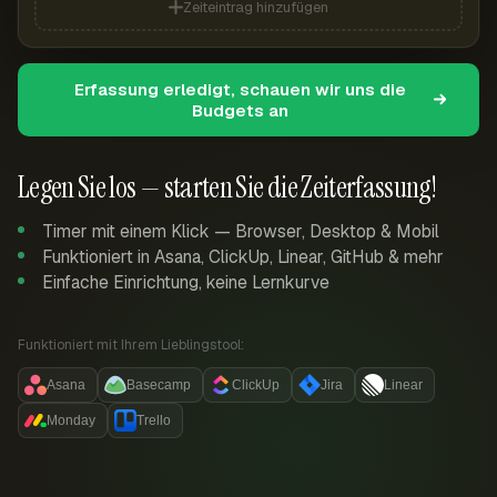
Zeiteintrag hinzufügen
Erfassung erledigt, schauen wir uns die
Budgets an
Legen Sie los — starten Sie die Zeiterfassung!
Timer mit einem Klick — Browser, Desktop & Mobil
Funktioniert in Asana, ClickUp, Linear, GitHub & mehr
Einfache Einrichtung, keine Lernkurve
Funktioniert mit Ihrem Lieblingstool:
Asana
Basecamp
ClickUp
Jira
Linear
Monday
Trello