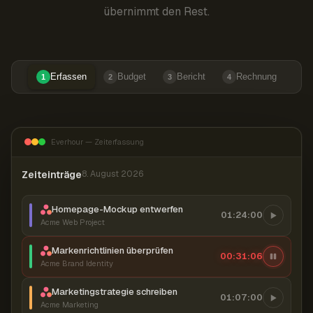
übernimmt den Rest.
Erfassen
Budget
Bericht
Rechnung
1
2
3
4
Everhour — Zeiterfassung
Zeiteinträge
8. August 2026
Homepage-Mockup entwerfen
01:24:00
Acme Web Project
Markenrichtlinien überprüfen
00:31:07
Acme Brand Identity
Marketingstrategie schreiben
01:07:00
Acme Marketing