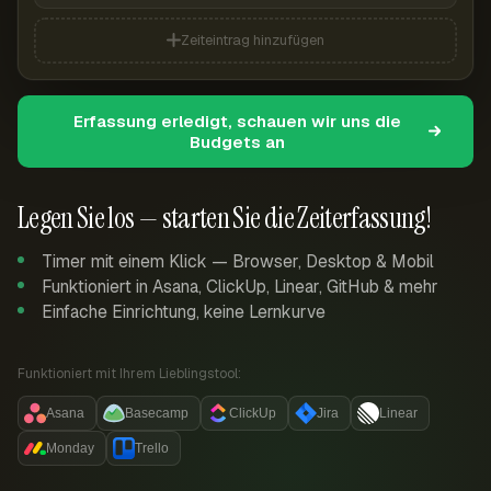
Zeiteintrag hinzufügen
Erfassung erledigt, schauen wir uns die
Budgets an
Legen Sie los — starten Sie die Zeiterfassung!
Timer mit einem Klick — Browser, Desktop & Mobil
Funktioniert in Asana, ClickUp, Linear, GitHub & mehr
Einfache Einrichtung, keine Lernkurve
Funktioniert mit Ihrem Lieblingstool:
Asana
Basecamp
ClickUp
Jira
Linear
Monday
Trello