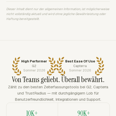
Dieser Inhalt dient nur der allgemeinen Information, ist möglicherweise
nicht vollständig aktuell und wird ohne jegliche Gewährleistung oder
Haftung bereitgestellt.
High Performer
Best Ease Of Use
G2
Capterra
Sommer 2026
Sommer 2026
Von Teams geliebt. Überall bewährt.
Zählt zu den besten Zeiterfassungstools bei G2, Capterra
und TrustRadius — mit durchgängigem Lob für
Benutzerfreundlichkeit, Integrationen und Support.
10K+
90K+