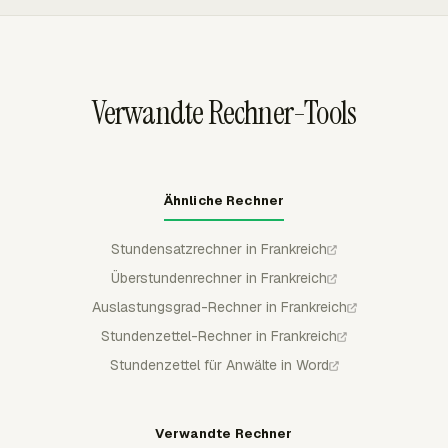
bezahlte Abwesenheit oder beides widerspiegelt, bevor
Exportformaten wie CSV, Excel/XLSX und PDF.
Timesheets in die Lohnabrechnungsprüfung übergehen.
Genehmigte Arbeitszeitdaten können nach
Beschäftigtem, Projekt, Kunde oder Zeitraum geprüft
werden, ohne Gesamtsummen in einer Tabelle neu
Verwandte Rechner-Tools
aufzubauen.
Ähnliche Rechner
Stundensatzrechner in Frankreich
Überstundenrechner in Frankreich
Auslastungsgrad-Rechner in Frankreich
Stundenzettel-Rechner in Frankreich
Stundenzettel für Anwälte in Word
Verwandte Rechner