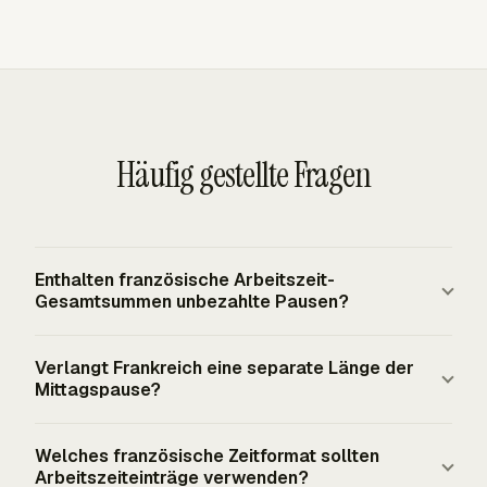
Häufig gestellte Fragen
Enthalten französische Arbeitszeit-
Gesamtsummen unbezahlte Pausen?
Französische Arbeitszeit-Gesamtsummen schließen
Verlangt Frankreich eine separate Länge der
unbezahlte Pausen bei der Berechnung der tatsächlich
Mittagspause?
bezahlten Arbeitszeit aus. Pausen sind im Allgemeinen
unbezahlt, sofern sie nicht als tatsächliche Arbeitszeit
Frankreich legt keine separate gesetzliche Dauer der
Welches französische Zeitformat sollten
gelten, etwa wenn der Beschäftigte dem Arbeitgeber zur
Mittagspause über die geltenden Pausenregeln hinaus
Arbeitszeiteinträge verwenden?