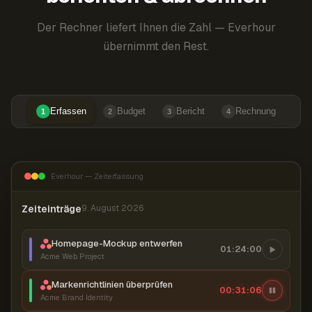
Der Rechner liefert Ihnen die Zahl — Everhour
übernimmt den Rest.
Erfassen
Budget
Bericht
Rechnung
1
2
3
4
Everhour — Zeiterfassung
Zeiteinträge
9. August 2026
Homepage-Mockup entwerfen
01:24:00
Acme Web Project
Markenrichtlinien überprüfen
00:31:07
Acme Brand Identity