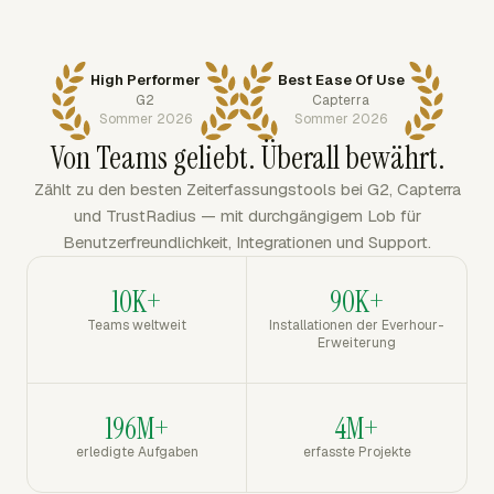
High Performer
Best Ease Of Use
G2
Capterra
Sommer 2026
Sommer 2026
Von Teams geliebt. Überall bewährt.
Zählt zu den besten Zeiterfassungstools bei G2, Capterra
und TrustRadius — mit durchgängigem Lob für
Benutzerfreundlichkeit, Integrationen und Support.
10K+
90K+
Teams weltweit
Installationen der Everhour-
Erweiterung
196M+
4M+
erledigte Aufgaben
erfasste Projekte