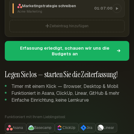
Marketingstrategie schreiben
01:07:00
Acme Marketing
Zeiteintrag hinzufügen
Erfassung erledigt, schauen wir uns die
Budgets an
Legen Sie los — starten Sie die Zeiterfassung!
Timer mit einem Klick — Browser, Desktop & Mobil
Funktioniert in Asana, ClickUp, Linear, GitHub & mehr
Einfache Einrichtung, keine Lernkurve
Funktioniert mit Ihrem Lieblingstool:
Asana
Basecamp
ClickUp
Jira
Linear