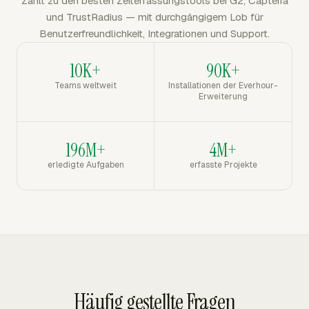
Zählt zu den besten Zeiterfassungstools bei G2, Capterra
und TrustRadius — mit durchgängigem Lob für
Benutzerfreundlichkeit, Integrationen und Support.
10K+
90K+
Teams weltweit
Installationen der Everhour-
Erweiterung
196M+
4M+
erledigte Aufgaben
erfasste Projekte
Häufig gestellte Fragen