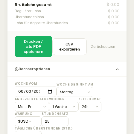
$ 0.00
Bruttolohn gesamt
$ 0.00
Regulärer Lohn
$ 0.00
Überstundenlohn
$ 0.00
Lohn für doppelte Überstunden
Drucken /
CSV
als PDF
Zurücksetzen
exportieren
speichern
Rechneroptionen
WOCHE VOM
WOCHE BEGINNT AM
ANGEZEIGTE TAGE
WOCHEN
ZEITFORMAT
WÄHRUNG
STUNDENSATZ
$
USD
TÄGLICHE ÜBERSTUNDEN (STD.)