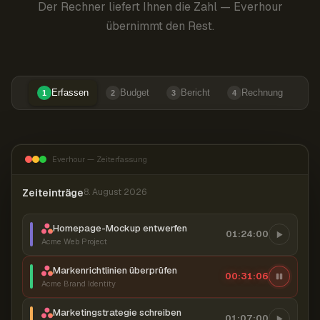
Der Rechner liefert Ihnen die Zahl — Everhour
übernimmt den Rest.
Erfassen
Budget
Bericht
Rechnung
1
2
3
4
Everhour — Zeiterfassung
Zeiteinträge
8. August 2026
Homepage-Mockup entwerfen
01:24:00
Acme Web Project
Markenrichtlinien überprüfen
00:31:07
Acme Brand Identity
Marketingstrategie schreiben
01:07:00