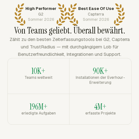
High Performer
Best Ease Of Use
G2
Capterra
Sommer 2026
Sommer 2026
Von Teams geliebt. Überall bewährt.
Zählt zu den besten Zeiterfassungstools bei G2, Capterra
und TrustRadius — mit durchgängigem Lob für
Benutzerfreundlichkeit, Integrationen und Support.
10K+
90K+
Teams weltweit
Installationen der Everhour-
Erweiterung
196M+
4M+
erledigte Aufgaben
erfasste Projekte