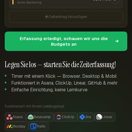
Acme Marketing
Zeiteintrag hinzufügen
Erfassung erledigt, schauen wir uns die
Budgets an
Legen Sie los — starten Sie die Zeiterfassung!
Timer mit einem Klick — Browser, Desktop & Mobil
Funktioniert in Asana, ClickUp, Linear, GitHub & mehr
Einfache Einrichtung, keine Lernkurve
Funktioniert mit Ihrem Lieblingstool:
Asana
Basecamp
ClickUp
Jira
Linear
Monday
Trello