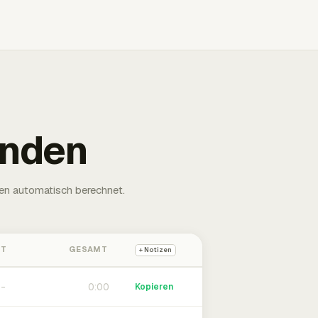
unden
en automatisch berechnet.
HT
GESAMT
+ Notizen
0:00
Kopieren