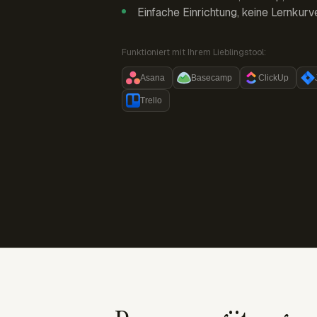
Einfache Einrichtung, keine Lernkurv
Funktioniert mit Ihrem Lieblingstool:
Asana
Basecamp
ClickUp
Trello