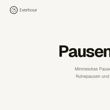
Everhour
Pausen
Minnesotas Pause
Ruhepausen und E