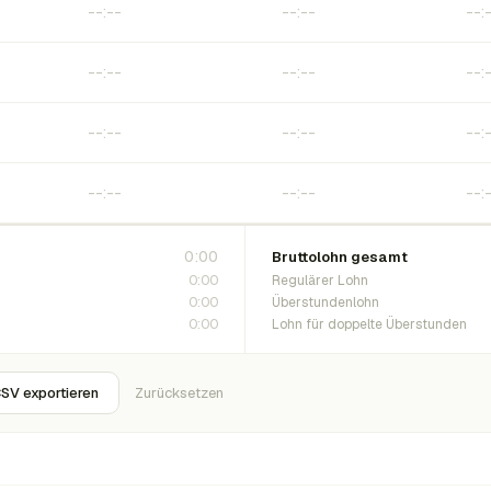
0:00
Bruttolohn gesamt
0:00
Regulärer Lohn
0:00
Überstundenlohn
0:00
Lohn für doppelte Überstunden
SV exportieren
Zurücksetzen