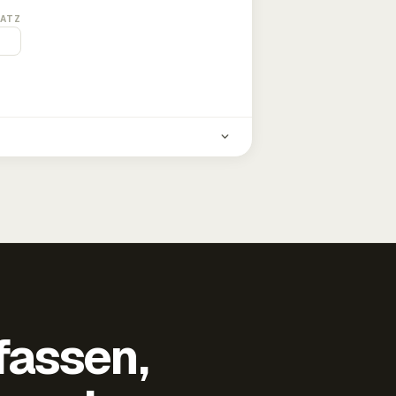
ATZ
fassen,