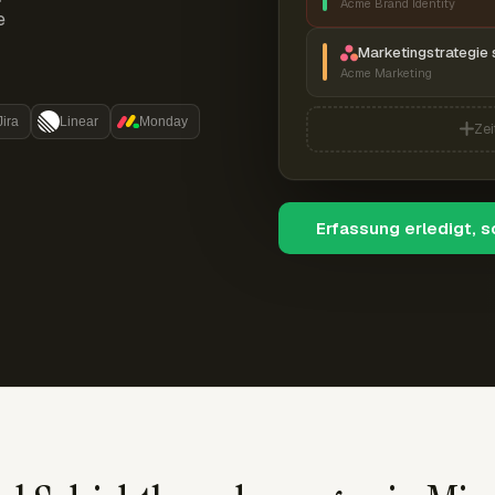
Acme Brand Identity
e
Marketingstrategie 
Acme Marketing
Jira
Linear
Monday
Zei
Erfassung erledigt, 