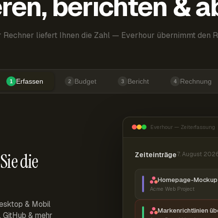
ren, berichten & 
 Rechner liefert Ihnen die Zahl — Everhour übernimmt den R
Erfassen
Budget
Bericht
Rechnung
1
2
3
4
Everhour — Zeiterfassung
Sie die
Zeiteinträge
7. August 202
Homepage-Mockup 
Acme Web Project
esktop & Mobil
Markenrichtlinien ü
r, GitHub & mehr