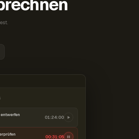
abrechnen
est.
6
entwerfen
01:24:00
berprüfen
00:31:06