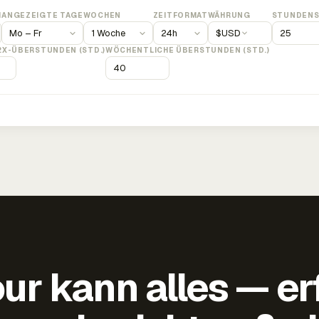
M
ANGEZEIGTE TAGE
WOCHEN
ZEITFORMAT
WÄHRUNG
STUNDENS
$
USD
2X-ÜBERSTUNDEN (STD.)
WÖCHENTLICHE ÜBERSTUNDEN (STD.)
ur kann alles — er