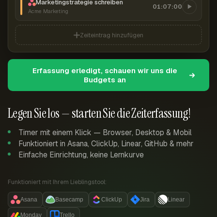
Marketingstrategie schreiben
01:07:00
Acme Marketing
Zeiteintrag hinzufügen
Erfassung erledigt, schauen wir uns die
Budgets an
Legen Sie los — starten Sie die Zeiterfassung!
Timer mit einem Klick — Browser, Desktop & Mobil
Funktioniert in Asana, ClickUp, Linear, GitHub & mehr
Einfache Einrichtung, keine Lernkurve
Funktioniert mit Ihrem Lieblingstool:
Asana
Basecamp
ClickUp
Jira
Linear
Monday
Trello