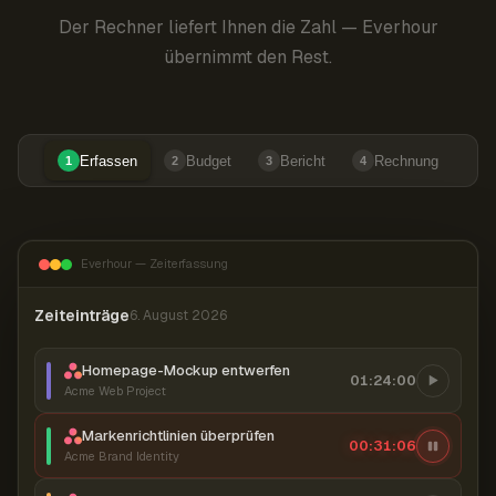
Der Rechner liefert Ihnen die Zahl — Everhour
übernimmt den Rest.
Erfassen
Budget
Bericht
Rechnung
1
2
3
4
Everhour — Zeiterfassung
Zeiteinträge
6. August 2026
Homepage-Mockup entwerfen
01:24:00
Acme Web Project
Markenrichtlinien überprüfen
00:31:07
Acme Brand Identity