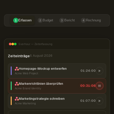
Erfassen
Budget
Bericht
Rechnung
1
2
3
4
Everhour — Zeiterfassung
Zeiteinträge
6. August 2026
Homepage-Mockup entwerfen
01:24:00
Acme Web Project
Markenrichtlinien überprüfen
00:31:07
Acme Brand Identity
Marketingstrategie schreiben
01:07:00
Acme Marketing