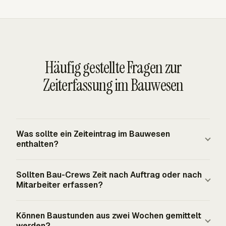
Häufig gestellte Fragen zur
Zeiterfassung im Bauwesen
Was sollte ein Zeiteintrag im Bauwesen
enthalten?
Ein Zeiteintrag im Bauwesen sollte den Mitarbeiter, das
Sollten Bau-Crews Zeit nach Auftrag oder nach
Datum, den Auftrag oder das Projekt, die Aufgabe, die
Mitarbeiter erfassen?
gearbeiteten Stunden und den Genehmigungsstatus
identifizieren. Fügen Sie den abrechenbaren Status hinzu,
Erfassen Sie beides, wenn die Stunden Payroll und
Können Baustunden aus zwei Wochen gemittelt
wenn die Zeit eine Kundenrechnung beeinflusst. Für US-
Auftragskostenrechnung beeinflussen. Die
werden?