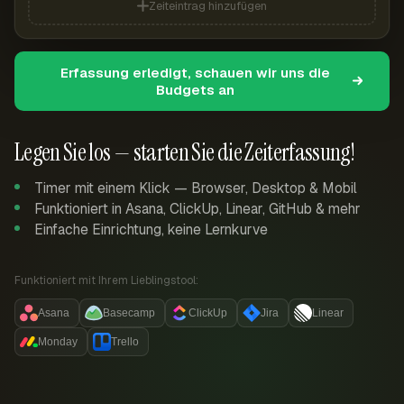
Zeiteintrag hinzufügen
Erfassung erledigt, schauen wir uns die
Budgets an
Legen Sie los — starten Sie die Zeiterfassung!
Timer mit einem Klick — Browser, Desktop & Mobil
Funktioniert in Asana, ClickUp, Linear, GitHub & mehr
Einfache Einrichtung, keine Lernkurve
Funktioniert mit Ihrem Lieblingstool:
Asana
Basecamp
ClickUp
Jira
Linear
Monday
Trello