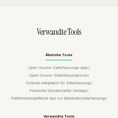
oder Abrechnungsprüfung gesperrt.
Arbeitskosten und Rechnungsstatus gruppieren und
filtern und Berichte anschließend zur Prüfung in CSV,
Excel/XLSX oder PDF exportieren.
Verwandte Tools
Ähnliche Tools
Open-Source-Zeiterfassungs-App
Open-Source-Zeiterfassungstool
Outlook-Integration für Zeiterfassung
Persische Stundenzettel-Vorlage
Plattformübergreifende App zur Mitarbeiterzeiterfassung
Verwandte Tools