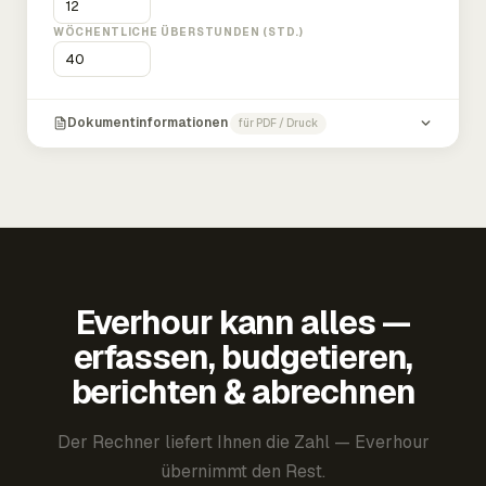
WÖCHENTLICHE ÜBERSTUNDEN (STD.)
Dokumentinformationen
für PDF / Druck
Everhour kann alles —
erfassen, budgetieren,
berichten & abrechnen
Der Rechner liefert Ihnen die Zahl — Everhour
übernimmt den Rest.