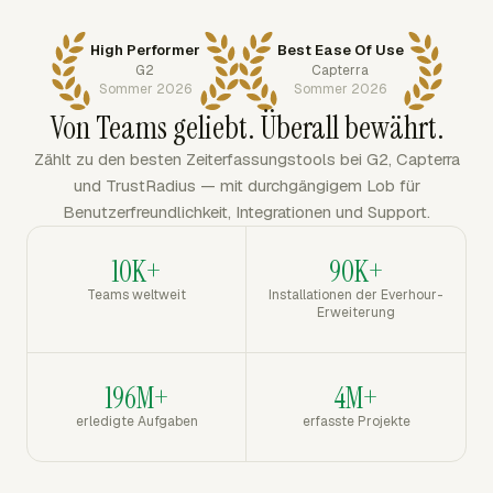
High Performer
Best Ease Of Use
G2
Capterra
Sommer 2026
Sommer 2026
Von Teams geliebt. Überall bewährt.
Zählt zu den besten Zeiterfassungstools bei G2, Capterra
und TrustRadius — mit durchgängigem Lob für
Benutzerfreundlichkeit, Integrationen und Support.
10K+
90K+
Teams weltweit
Installationen der Everhour-
Erweiterung
196M+
4M+
erledigte Aufgaben
erfasste Projekte