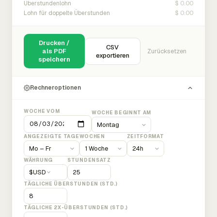
$ 0.00
Überstundenlohn
$ 0.00
Lohn für doppelte Überstunden
Drucken /
CSV
als PDF
Zurücksetzen
exportieren
speichern
Rechneroptionen
WOCHE VOM
WOCHE BEGINNT AM
ANGEZEIGTE TAGE
WOCHEN
ZEITFORMAT
WÄHRUNG
STUNDENSATZ
$
USD
TÄGLICHE ÜBERSTUNDEN (STD.)
TÄGLICHE 2X-ÜBERSTUNDEN (STD.)