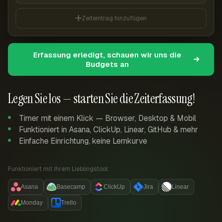
Zeiteintrag hinzufügen
Erfassung erledigt, schauen wir uns die
Budgets an
Legen Sie los — starten Sie die Zeiterfassung!
Timer mit einem Klick — Browser, Desktop & Mobil
Funktioniert in Asana, ClickUp, Linear, GitHub & mehr
Einfache Einrichtung, keine Lernkurve
Funktioniert mit Ihrem Lieblingstool:
Asana
Basecamp
ClickUp
Jira
Linear
Monday
Trello