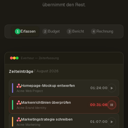
übernimmt den Rest.
Erfassen
Budget
Bericht
Rechnung
1
2
3
4
Everhour — Zeiterfassung
Zeiteinträge
7. August 2026
Homepage-Mockup entwerfen
01:24:00
Acme Web Project
Markenrichtlinien überprüfen
00:31:07
Acme Brand Identity
Marketingstrategie schreiben
01:07:00
Acme Marketing