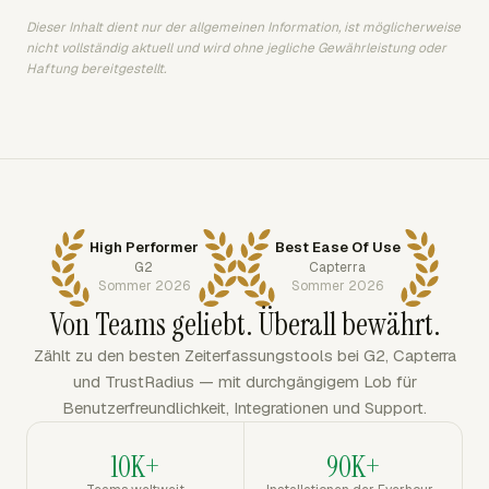
Dieser Inhalt dient nur der allgemeinen Information, ist möglicherweise
nicht vollständig aktuell und wird ohne jegliche Gewährleistung oder
Haftung bereitgestellt.
High Performer
Best Ease Of Use
G2
Capterra
Sommer 2026
Sommer 2026
Von Teams geliebt. Überall bewährt.
Zählt zu den besten Zeiterfassungstools bei G2, Capterra
und TrustRadius — mit durchgängigem Lob für
Benutzerfreundlichkeit, Integrationen und Support.
10K+
90K+