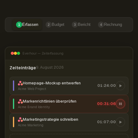
Erfassen
Budget
Bericht
Rechnung
1
2
3
4
Everhour — Zeiterfassung
Zeiteinträge
9. August 2026
Homepage-Mockup entwerfen
01:24:00
Acme Web Project
Markenrichtlinien überprüfen
00:31:07
Acme Brand Identity
Marketingstrategie schreiben
01:07:00
Acme Marketing