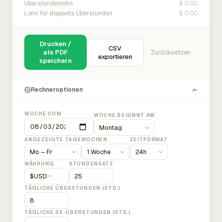
$ 0.00
Überstundenlohn
$ 0.00
Lohn für doppelte Überstunden
Drucken /
CSV
als PDF
Zurücksetzen
exportieren
speichern
Rechneroptionen
WOCHE VOM
WOCHE BEGINNT AM
ANGEZEIGTE TAGE
WOCHEN
ZEITFORMAT
WÄHRUNG
STUNDENSATZ
$
USD
TÄGLICHE ÜBERSTUNDEN (STD.)
TÄGLICHE 2X-ÜBERSTUNDEN (STD.)