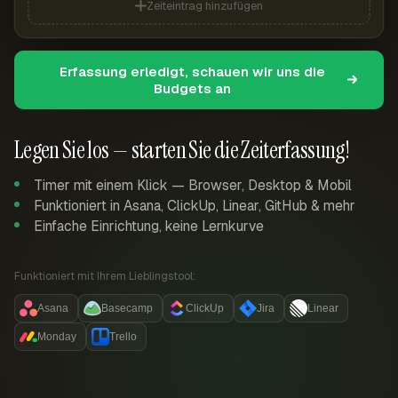
Zeiteintrag hinzufügen
Erfassung erledigt, schauen wir uns die
Budgets an
Legen Sie los — starten Sie die Zeiterfassung!
Timer mit einem Klick — Browser, Desktop & Mobil
Funktioniert in Asana, ClickUp, Linear, GitHub & mehr
Einfache Einrichtung, keine Lernkurve
Funktioniert mit Ihrem Lieblingstool:
Asana
Basecamp
ClickUp
Jira
Linear
Monday
Trello