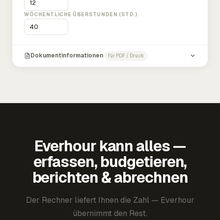
WÖCHENTLICHE ÜBERSTUNDEN (STD.)
Dokumentinformationen
für PDF / Druck
Everhour kann alles —
erfassen, budgetieren,
berichten & abrechnen
Der Rechner liefert Ihnen die Zahl — Everhour
übernimmt den Rest.