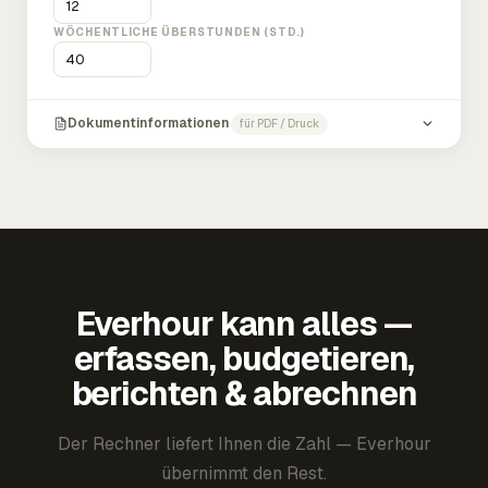
WÖCHENTLICHE ÜBERSTUNDEN (STD.)
Dokumentinformationen
für PDF / Druck
Everhour kann alles —
erfassen, budgetieren,
berichten & abrechnen
Der Rechner liefert Ihnen die Zahl — Everhour
übernimmt den Rest.