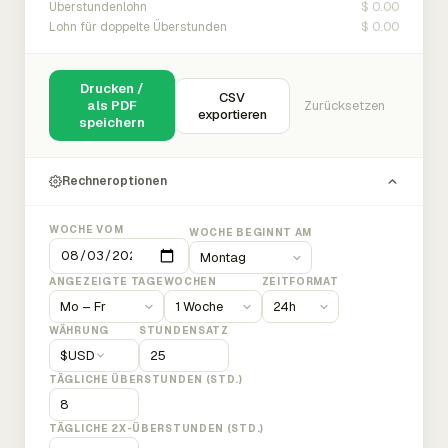
$ 0.00
Überstundenlohn
$ 0.00
Lohn für doppelte Überstunden
Drucken /
CSV
als PDF
Zurücksetzen
exportieren
speichern
Rechneroptionen
WOCHE VOM
WOCHE BEGINNT AM
ANGEZEIGTE TAGE
WOCHEN
ZEITFORMAT
WÄHRUNG
STUNDENSATZ
$
USD
TÄGLICHE ÜBERSTUNDEN (STD.)
TÄGLICHE 2X-ÜBERSTUNDEN (STD.)