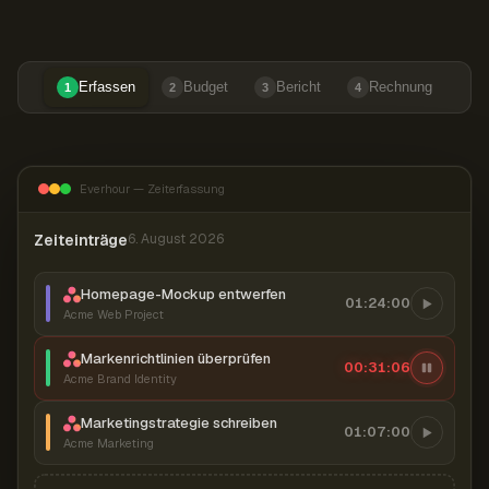
Erfassen
Budget
Bericht
Rechnung
1
2
3
4
Everhour — Zeiterfassung
Zeiteinträge
6. August 2026
Homepage-Mockup entwerfen
01:24:00
Acme Web Project
Markenrichtlinien überprüfen
00:31:07
Acme Brand Identity
Marketingstrategie schreiben
01:07:00
Acme Marketing