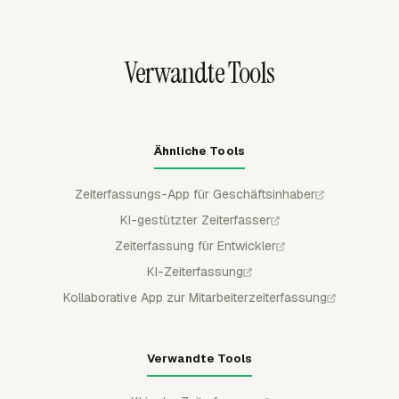
Schwellenwertwarnungen bei 75 %, 90 %, 100 % oder
benutzerdefinierten Stufen senden, bevor ein Projekt
seine Grenze überschreitet.
Verwandte Tools
Ähnliche Tools
Zeiterfassungs-App für Geschäftsinhaber
KI-gestützter Zeiterfasser
Zeiterfassung für Entwickler
KI-Zeiterfassung
Kollaborative App zur Mitarbeiterzeiterfassung
Verwandte Tools