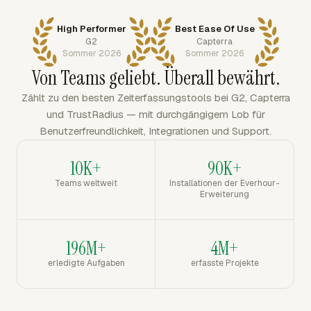
High Performer
Best Ease Of Use
G2
Capterra
Sommer 2026
Sommer 2026
Von Teams geliebt. Überall bewährt.
Zählt zu den besten Zeiterfassungstools bei G2, Capterra
und TrustRadius — mit durchgängigem Lob für
Benutzerfreundlichkeit, Integrationen und Support.
10K+
90K+
Teams weltweit
Installationen der Everhour-
Erweiterung
196M+
4M+
erledigte Aufgaben
erfasste Projekte