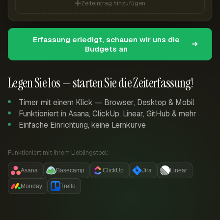
Zeiteintrag hinzufügen
Erfassung erledigt, schauen wir uns die
Budgets an
Legen Sie los — starten Sie die Zeiterfassung!
Timer mit einem Klick — Browser, Desktop & Mobil
Funktioniert in Asana, ClickUp, Linear, GitHub & mehr
Einfache Einrichtung, keine Lernkurve
Funktioniert mit Ihrem Lieblingstool:
Asana
Basecamp
ClickUp
Jira
Linear
Monday
Trello