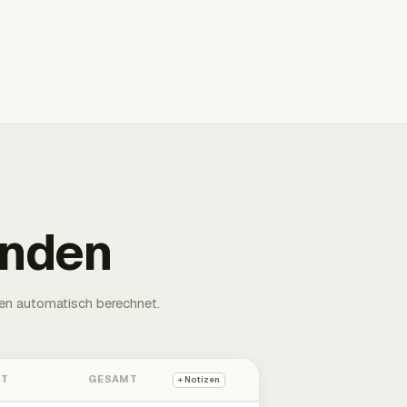
unden
en automatisch berechnet.
HT
GESAMT
+ Notizen