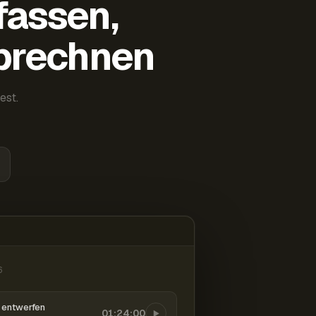
fassen,
abrechnen
est.
6
entwerfen
01:24:00