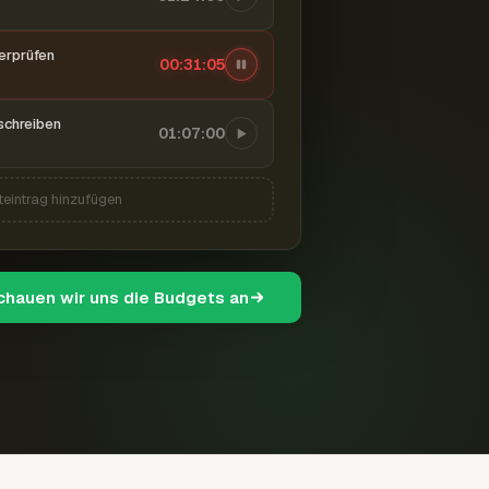
berprüfen
00:31:06
schreiben
01:07:00
teintrag hinzufügen
schauen wir uns die Budgets an