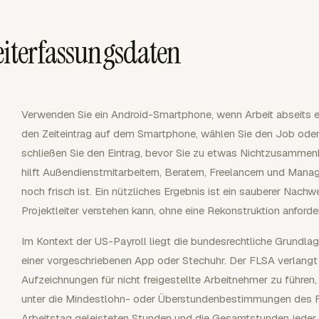
eiterfassungsdaten
Verwenden Sie ein Android-Smartphone, wenn Arbeit abseits ein
den Zeiteintrag auf dem Smartphone, wählen Sie den Job oder 
schließen Sie den Eintrag, bevor Sie zu etwas Nichtzusamm
hilft Außendienstmitarbeitern, Beratern, Freelancern und Manage
noch frisch ist. Ein nützliches Ergebnis ist ein sauberer Nachw
Projektleiter verstehen kann, ohne eine Rekonstruktion anford
Im Kontext der US-Payroll liegt die bundesrechtliche Grundla
einer vorgeschriebenen App oder Stechuhr. Der FLSA verlangt
Aufzeichnungen für nicht freigestellte Arbeitnehmer zu führen
unter die Mindestlohn- oder Überstundenbestimmungen des F
Arbeitstag geleisteten Stunden und die Gesamtstunden jeder