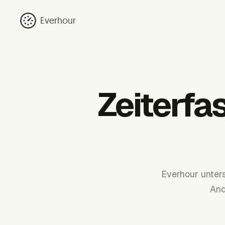
Everhour
Zeiterfa
Everhour unters
And