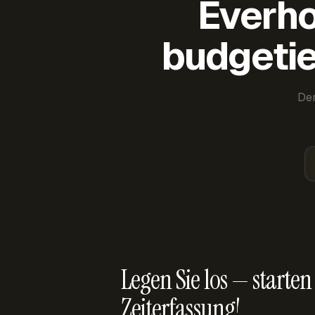
Everho
budgetie
Der
Legen Sie los — starten 
Zeiterfassung!