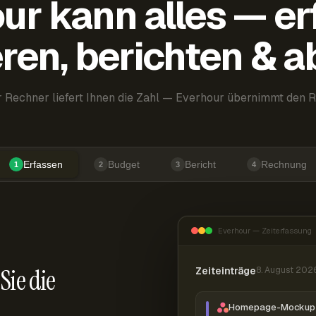
ur kann alles — er
ren, berichten & 
 Rechner liefert Ihnen die Zahl — Everhour übernimmt den R
Erfassen
Budget
Bericht
Rechnung
1
2
3
4
Everhour — Zeiterfassung
Sie die
Zeiteinträge
8. August 202
Homepage-Mockup 