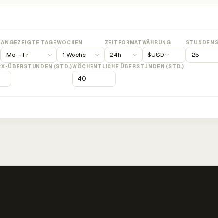
M
ANGEZEIGTE TAGE
WOCHEN
ZEITFORMAT
WÄHRUNG
STUNDENS
$
USD
2X-ÜBERSTUNDEN (STD.)
WÖCHENTLICHE ÜBERSTUNDEN (STD.)