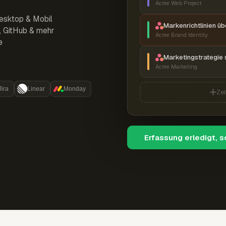
Acme Web Project
esktop & Mobil
Markenrichtlinien ü
r, GitHub & mehr
Acme Brand Identity
e
Marketingstrategie 
Acme Marketing
Jira
Linear
Monday
Zei
Erfassung erledigt, 