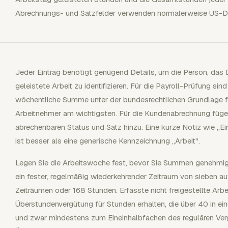
Abrechnungs- und Satzfelder verwenden normalerweise US-Do
Jeder Eintrag benötigt genügend Details, um die Person, das 
geleistete Arbeit zu identifizieren. Für die Payroll-Prüfung sin
wöchentliche Summe unter der bundesrechtlichen Grundlage für
Arbeitnehmer am wichtigsten. Für die Kundenabrechnung fügen
abrechenbaren Status und Satz hinzu. Eine kurze Notiz wie „Ei
ist besser als eine generische Kennzeichnung „Arbeit".
Legen Sie die Arbeitswoche fest, bevor Sie Summen genehmi
ein fester, regelmäßig wiederkehrender Zeitraum von sieben 
Zeiträumen oder 168 Stunden. Erfasste nicht freigestellte A
Überstundenvergütung für Stunden erhalten, die über 40 in ei
und zwar mindestens zum Eineinhalbfachen des regulären Ver