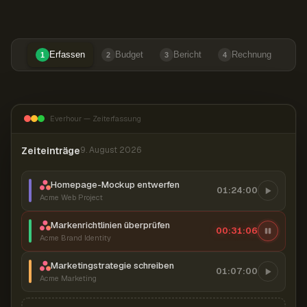
Erfassen
Budget
Bericht
Rechnung
1
2
3
4
Everhour — Zeiterfassung
Zeiteinträge
9. August 2026
Homepage-Mockup entwerfen
01:24:00
Acme Web Project
Markenrichtlinien überprüfen
00:31:07
Acme Brand Identity
Marketingstrategie schreiben
01:07:00
Acme Marketing