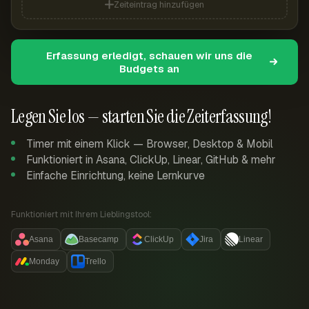
Zeiteintrag hinzufügen
Erfassung erledigt, schauen wir uns die
Budgets an
Legen Sie los — starten Sie die Zeiterfassung!
Timer mit einem Klick — Browser, Desktop & Mobil
Funktioniert in Asana, ClickUp, Linear, GitHub & mehr
Einfache Einrichtung, keine Lernkurve
Funktioniert mit Ihrem Lieblingstool:
Asana
Basecamp
ClickUp
Jira
Linear
Monday
Trello