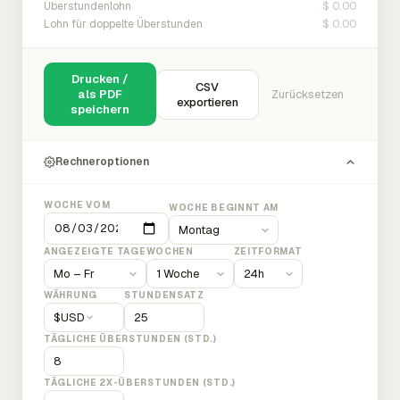
$ 0.00
Überstundenlohn
$ 0.00
Lohn für doppelte Überstunden
Drucken /
CSV
als PDF
Zurücksetzen
exportieren
speichern
Rechneroptionen
WOCHE VOM
WOCHE BEGINNT AM
ANGEZEIGTE TAGE
WOCHEN
ZEITFORMAT
WÄHRUNG
STUNDENSATZ
$
USD
TÄGLICHE ÜBERSTUNDEN (STD.)
TÄGLICHE 2X-ÜBERSTUNDEN (STD.)