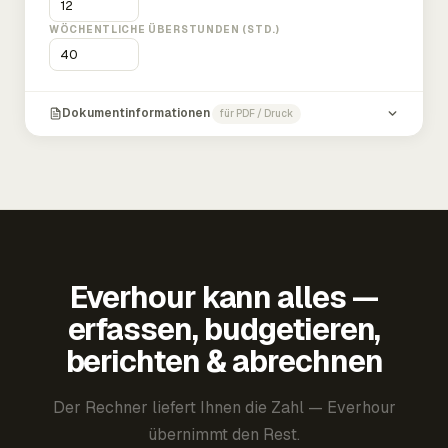
WÖCHENTLICHE ÜBERSTUNDEN (STD.)
Dokumentinformationen
für PDF / Druck
Everhour kann alles —
erfassen, budgetieren,
berichten & abrechnen
Der Rechner liefert Ihnen die Zahl — Everhour
übernimmt den Rest.