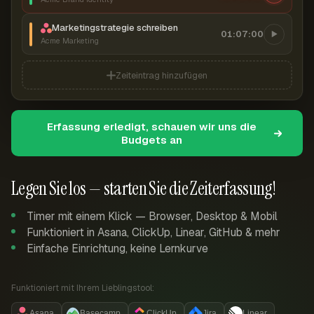
Marketingstrategie schreiben
01:07:00
Acme Marketing
Zeiteintrag hinzufügen
Erfassung erledigt, schauen wir uns die
Budgets an
Legen Sie los — starten Sie die Zeiterfassung!
Timer mit einem Klick — Browser, Desktop & Mobil
Funktioniert in Asana, ClickUp, Linear, GitHub & mehr
Einfache Einrichtung, keine Lernkurve
Funktioniert mit Ihrem Lieblingstool:
Asana
Basecamp
ClickUp
Jira
Linear