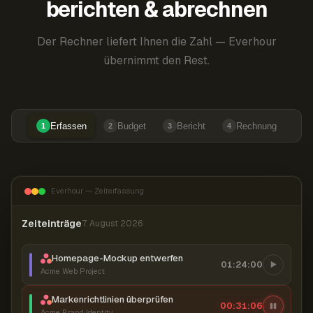
berichten & abrechnen
Der Rechner liefert Ihnen die Zahl — Everhour
übernimmt den Rest.
Erfassen
Budget
Bericht
Rechnung
1
2
3
4
Everhour — Zeiterfassung
Zeiteinträge
7. August 2026
Homepage-Mockup entwerfen
01:24:00
Acme Web Project
Markenrichtlinien überprüfen
00:31:06
Acme Brand Identity