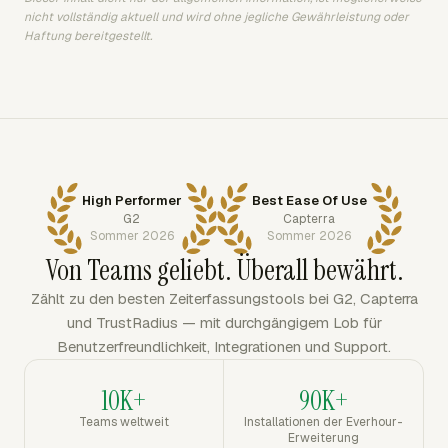
nicht vollständig aktuell und wird ohne jegliche Gewährleistung oder
Haftung bereitgestellt.
High Performer
Best Ease Of Use
G2
Capterra
Sommer 2026
Sommer 2026
Von Teams geliebt. Überall bewährt.
Zählt zu den besten Zeiterfassungstools bei G2, Capterra
und TrustRadius — mit durchgängigem Lob für
Benutzerfreundlichkeit, Integrationen und Support.
10K+
90K+
Teams weltweit
Installationen der Everhour-
Erweiterung