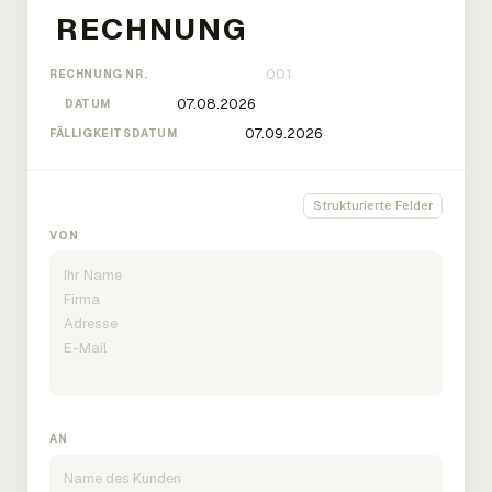
RECHNUNG NR.
DATUM
FÄLLIGKEITSDATUM
Strukturierte Felder
VON
AN