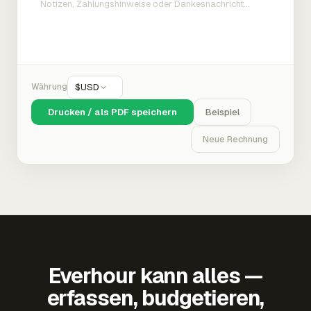
Währung
$
USD
Drucken / als PDF speichern
Beispiel
Neue Rechnung
Everhour kann alles —
erfassen, budgetieren,