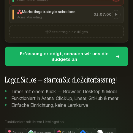
Marketingstrategie schreiben
01:07:00
Acme Marketing
Zeiteintrag hinzufügen
Erfassung erledigt, schauen wir uns die
Budgets an
Legen Sie los — starten Sie die Zeiterfassung!
Timer mit einem Klick — Browser, Desktop & Mobil
Funktioniert in Asana, ClickUp, Linear, GitHub & mehr
Einfache Einrichtung, keine Lernkurve
Funktioniert mit Ihrem Lieblingstool:
Asana
Basecamp
ClickUp
Jira
Linear