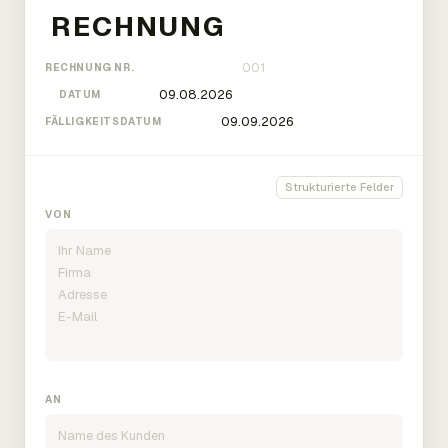
RECHNUNG NR.
DATUM
FÄLLIGKEITSDATUM
Strukturierte Felder
VON
AN