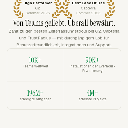
High Performer
Best Ease Of Use
G2
Capterra
Sommer 2026
Sommer 2026
Von Teams geliebt. Überall bewährt.
Zählt zu den besten Zeiterfassungstools bei G2, Capterra
und TrustRadius — mit durchgängigem Lob für
Benutzerfreundlichkeit, Integrationen und Support.
10K+
90K+
Teams weltweit
Installationen der Everhour-
Erweiterung
196M+
4M+
erledigte Aufgaben
erfasste Projekte