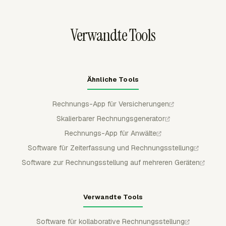
kundenberechneter Arbeit wird.
als abgerechnet, damit dieselbe abrechenbare Arbeit
nicht erneut auf einer späteren Rechnung erscheint.
Verwandte Tools
Ähnliche Tools
Rechnungs-App für Versicherungen
Skalierbarer Rechnungsgenerator
Rechnungs-App für Anwälte
Software für Zeiterfassung und Rechnungsstellung
Software zur Rechnungsstellung auf mehreren Geräten
Verwandte Tools
Software für kollaborative Rechnungsstellung