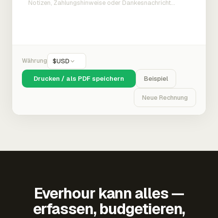
Währung
$
USD
Drucken / als PDF speichern
Beispiel
Neue Rechnung
Everhour kann alles —
erfassen, budgetieren,