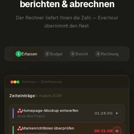
berichten & abrechnen
Der Rechner liefert Ihnen die Zahl — Everhour
übernimmt den Rest.
Erfassen
Budget
Bericht
Rechnung
1
2
3
4
Everhour — Zeiterfassung
Zeiteinträge
9. August 2026
Homepage-Mockup entwerfen
01:24:00
Acme Web Project
Markenrichtlinien überprüfen
00:31:07
Acme Brand Identity