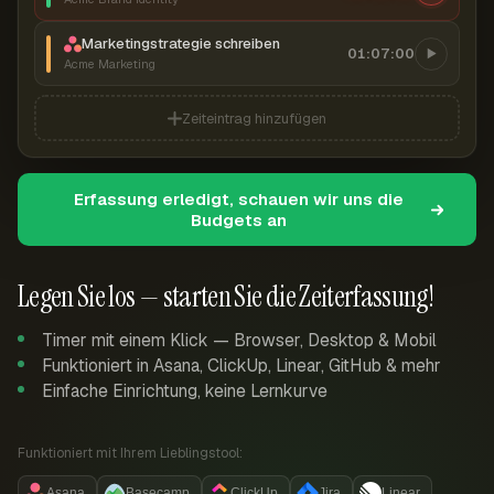
Marketingstrategie schreiben
01:07:00
Acme Marketing
Zeiteintrag hinzufügen
Erfassung erledigt, schauen wir uns die
Budgets an
Legen Sie los — starten Sie die Zeiterfassung!
Timer mit einem Klick — Browser, Desktop & Mobil
Funktioniert in Asana, ClickUp, Linear, GitHub & mehr
Einfache Einrichtung, keine Lernkurve
Funktioniert mit Ihrem Lieblingstool:
Asana
Basecamp
ClickUp
Jira
Linear