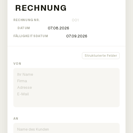
RECHNUNG NR.
DATUM
FÄLLIGKEITSDATUM
Strukturierte Felder
VON
AN