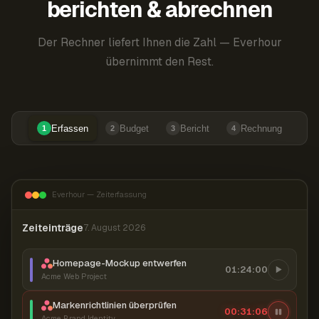
berichten & abrechnen
Der Rechner liefert Ihnen die Zahl — Everhour
übernimmt den Rest.
Erfassen
Budget
Bericht
Rechnung
1
2
3
4
Everhour — Zeiterfassung
Zeiteinträge
7. August 2026
Homepage-Mockup entwerfen
01:24:00
Acme Web Project
Markenrichtlinien überprüfen
00:31:07
Acme Brand Identity