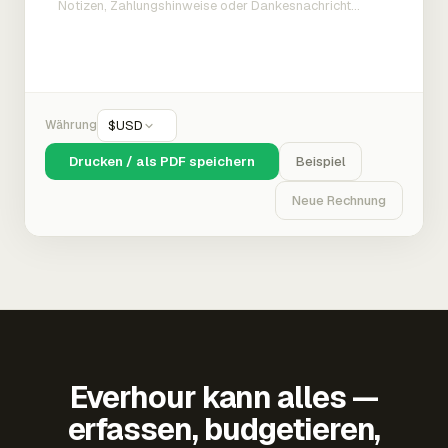
Währung
$
USD
Drucken / als PDF speichern
Beispiel
Neue Rechnung
Everhour kann alles —
erfassen, budgetieren,