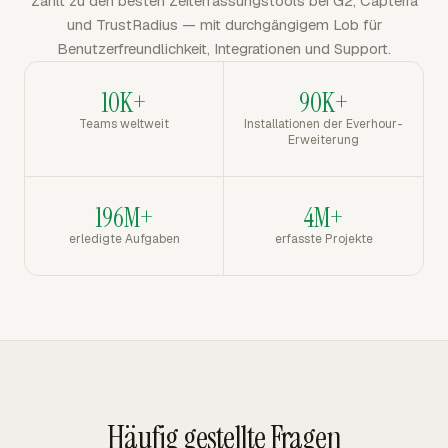
Zählt zu den besten Zeiterfassungstools bei G2, Capterra
und TrustRadius — mit durchgängigem Lob für
Benutzerfreundlichkeit, Integrationen und Support.
10K+
90K+
Teams weltweit
Installationen der Everhour-
Erweiterung
196M+
4M+
erledigte Aufgaben
erfasste Projekte
Häufig gestellte Fragen