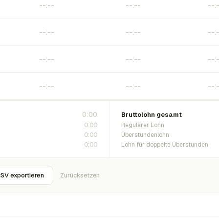
0:00
Bruttolohn gesamt
0:00
Regulärer Lohn
0:00
Überstundenlohn
0:00
Lohn für doppelte Überstunden
SV exportieren
Zurücksetzen