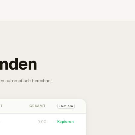
unden
en automatisch berechnet.
HT
GESAMT
+ Notizen
0:00
Kopieren