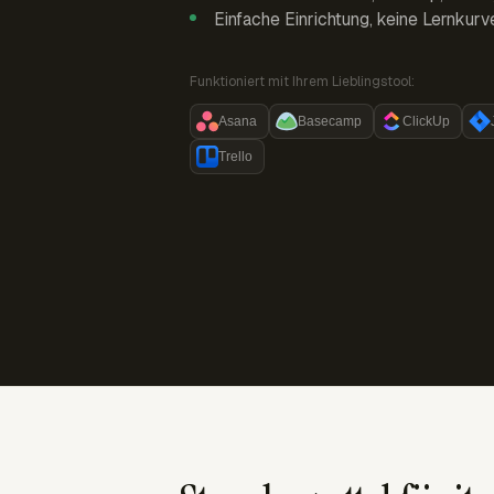
Einfache Einrichtung, keine Lernkurv
Funktioniert mit Ihrem Lieblingstool:
Asana
Basecamp
ClickUp
Trello