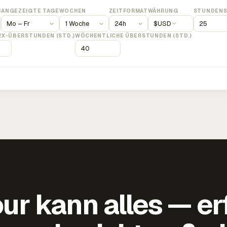
M
ANGEZEIGTE TAGE
WOCHEN
ZEITFORMAT
WÄHRUNG
STUNDENS
$
USD
2X-ÜBERSTUNDEN (STD.)
WÖCHENTLICHE ÜBERSTUNDEN (STD.)
ur kann alles — er