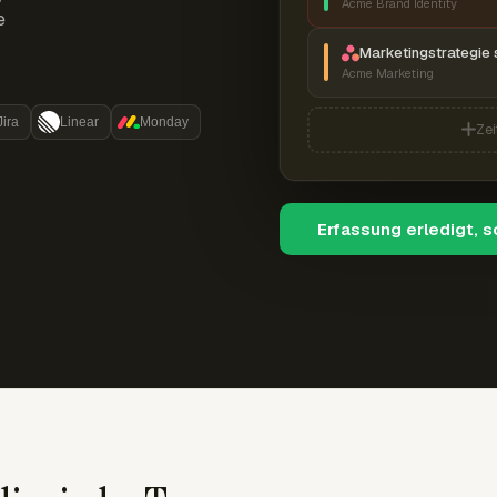
Acme Brand Identity
e
Marketingstrategie 
Acme Marketing
Jira
Linear
Monday
Zei
Erfassung erledigt, 