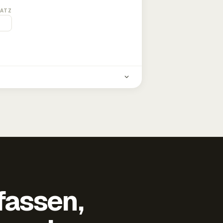
ATZ
fassen,