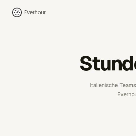
Everhour
Stunde
Italienische Team
Everhou