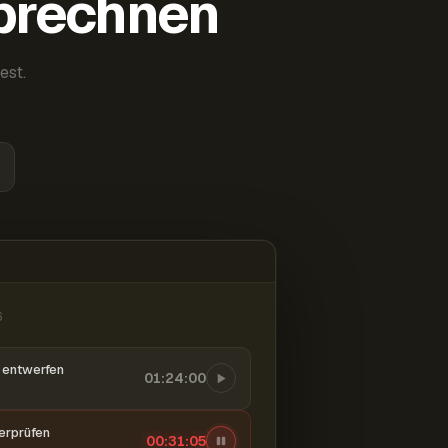
abrechnen
est.
6
entwerfen
01:24:00
berprüfen
00:31:06