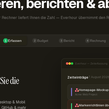
ren, berichten & 
 Rechner liefert Ihnen die Zahl — Everhour übernimmt den R
Erfassen
Budget
Bericht
Rechnung
1
2
3
4
Everhour — Zeiterfassung
Sie die
Zeiteinträge
7. August 202
Homepage-Mockup 
Acme Web Project
esktop & Mobil
Markenrichtlinien ü
r, GitHub & mehr