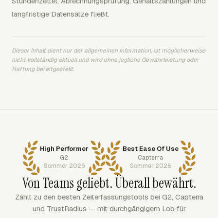
Stundenzettel, Abrechnungsprüfung, Gehaltszahlungen und
langfristige Datensätze fließt.
Dieser Inhalt dient nur der allgemeinen Information, ist möglicherweise
nicht vollständig aktuell und wird ohne jegliche Gewährleistung oder
Haftung bereitgestellt.
High Performer
Best Ease Of Use
G2
Capterra
Sommer 2026
Sommer 2026
Von Teams geliebt. Überall bewährt.
Zählt zu den besten Zeiterfassungstools bei G2, Capterra
und TrustRadius — mit durchgängigem Lob für