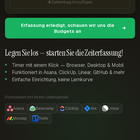
Zeiteintrag hinzufügen
Erfassung erledigt, schauen wir uns die
Budgets an
Legen Sie los — starten Sie die Zeiterfassung!
Timer mit einem Klick — Browser, Desktop & Mobil
Funktioniert in Asana, ClickUp, Linear, GitHub & mehr
Einfache Einrichtung, keine Lernkurve
Funktioniert mit Ihrem Lieblingstool:
Asana
Basecamp
ClickUp
Jira
Linear
Monday
Trello