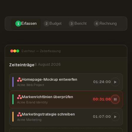
Erfassen
Budget
Bericht
Rechnung
1
2
3
4
Everhour — Zeiterfassung
Zeiteinträge
8. August 2026
Homepage-Mockup entwerfen
01:24:00
Acme Web Project
Markenrichtlinien überprüfen
00:31:07
Acme Brand Identity
Marketingstrategie schreiben
01:07:00
Acme Marketing