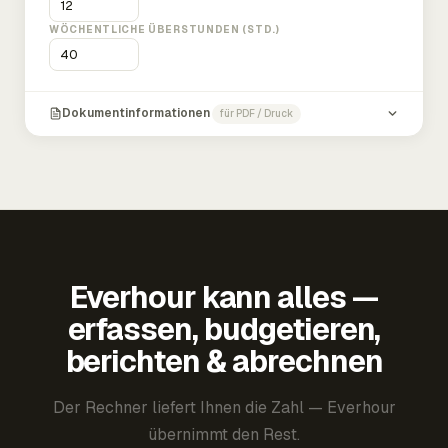
WÖCHENTLICHE ÜBERSTUNDEN (STD.)
Dokumentinformationen
für PDF / Druck
Everhour kann alles —
erfassen, budgetieren,
berichten & abrechnen
Der Rechner liefert Ihnen die Zahl — Everhour
übernimmt den Rest.