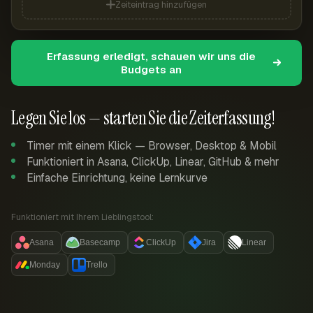
Zeiteintrag hinzufügen
Erfassung erledigt, schauen wir uns die
Budgets an
Legen Sie los — starten Sie die Zeiterfassung!
Timer mit einem Klick — Browser, Desktop & Mobil
Funktioniert in Asana, ClickUp, Linear, GitHub & mehr
Einfache Einrichtung, keine Lernkurve
Funktioniert mit Ihrem Lieblingstool:
Asana
Basecamp
ClickUp
Jira
Linear
Monday
Trello