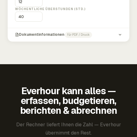
WÖCHENTLICHE ÜBERSTUNDEN (STD.)
Dokumentinformationen
für PDF / Druck
Everhour kann alles —
erfassen, budgetieren,
berichten & abrechnen
Der Rechner liefert Ihnen die Zahl — Everhour
übernimmt den Rest.