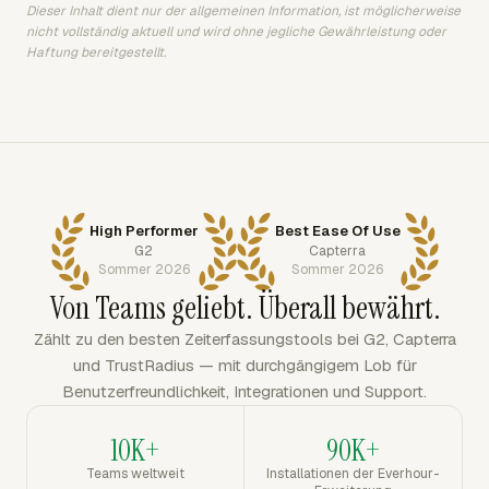
Dieser Inhalt dient nur der allgemeinen Information, ist möglicherweise
nicht vollständig aktuell und wird ohne jegliche Gewährleistung oder
Haftung bereitgestellt.
High Performer
Best Ease Of Use
G2
Capterra
Sommer 2026
Sommer 2026
Von Teams geliebt. Überall bewährt.
Zählt zu den besten Zeiterfassungstools bei G2, Capterra
und TrustRadius — mit durchgängigem Lob für
Benutzerfreundlichkeit, Integrationen und Support.
10K+
90K+
Teams weltweit
Installationen der Everhour-