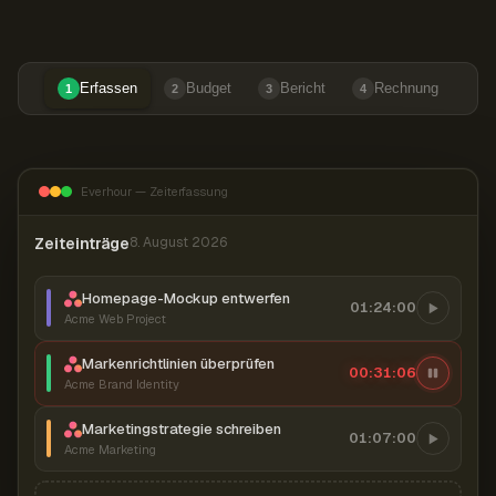
Erfassen
Budget
Bericht
Rechnung
1
2
3
4
Everhour — Zeiterfassung
Zeiteinträge
8. August 2026
Homepage-Mockup entwerfen
01:24:00
Acme Web Project
Markenrichtlinien überprüfen
00:31:07
Acme Brand Identity
Marketingstrategie schreiben
01:07:00
Acme Marketing