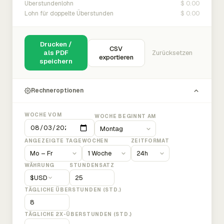
$ 0.00
Überstundenlohn
$ 0.00
Lohn für doppelte Überstunden
Drucken /
CSV
als PDF
Zurücksetzen
exportieren
speichern
Rechneroptionen
WOCHE VOM
WOCHE BEGINNT AM
ANGEZEIGTE TAGE
WOCHEN
ZEITFORMAT
WÄHRUNG
STUNDENSATZ
$
USD
TÄGLICHE ÜBERSTUNDEN (STD.)
TÄGLICHE 2X-ÜBERSTUNDEN (STD.)