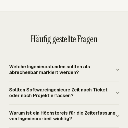
Häufig gestellte Fragen
Welche Ingenieurstunden sollten als
abrechenbar markiert werden?
Markieren Sie Stunden als abrechenbar, wenn der Vertrag
Sollten Softwareingenieure Zeit nach Ticket
die Abrechnung der Arbeitskosten erlaubt und die Arbeit
oder nach Projekt erfassen?
das Kostenziel des Kunden unterstützt. Zu üblichen
abrechenbaren Ingenieurarbeiten gehören Entwurf, Tests,
Erfassung auf Ticket-Ebene liefert bessere
Warum ist ein Höchstpreis für die Zeiterfassung
Bewertungen, Beratungen, Planung,
Aufzeichnungen, wenn Arbeit über Backlog-Einträge,
von Ingenieurarbeit wichtig?
Programmmanagement, Zeichnungsprüfungen und
Sprint-Aufgaben, Bugs oder Implementierungstickets