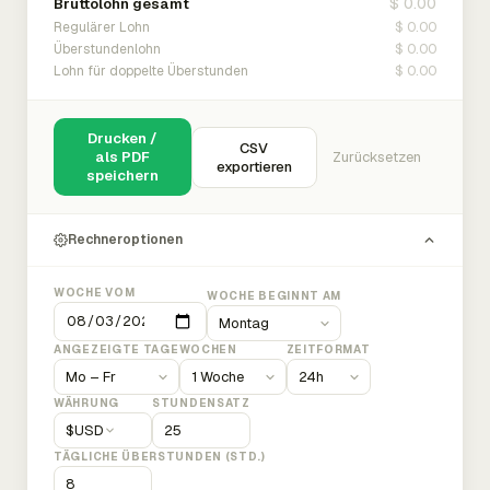
$ 0.00
Bruttolohn gesamt
$ 0.00
Regulärer Lohn
$ 0.00
Überstundenlohn
$ 0.00
Lohn für doppelte Überstunden
Drucken /
CSV
als PDF
Zurücksetzen
exportieren
speichern
Rechneroptionen
WOCHE VOM
WOCHE BEGINNT AM
ANGEZEIGTE TAGE
WOCHEN
ZEITFORMAT
WÄHRUNG
STUNDENSATZ
$
USD
TÄGLICHE ÜBERSTUNDEN (STD.)