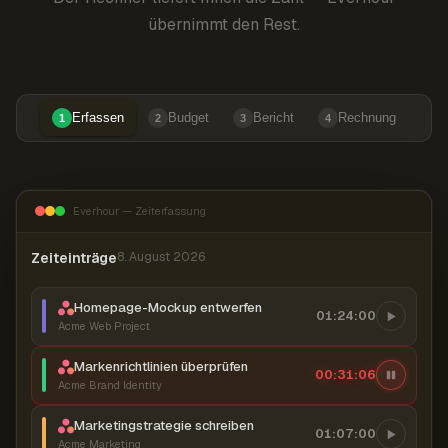
übernimmt den Rest.
Erfassen
Budget
Bericht
Rechnung
1
2
3
4
Everhour — Zeiterfassung
Zeiteinträge
8. August 2026
Homepage-Mockup entwerfen
01:24:00
Acme Web Project
Markenrichtlinien überprüfen
00:31:07
Acme Brand Identity
Marketingstrategie schreiben
01:07:00
Acme Marketing