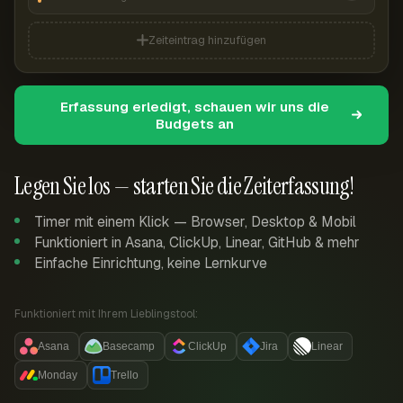
Zeiteintrag hinzufügen
Erfassung erledigt, schauen wir uns die
Budgets an
Legen Sie los — starten Sie die Zeiterfassung!
Timer mit einem Klick — Browser, Desktop & Mobil
Funktioniert in Asana, ClickUp, Linear, GitHub & mehr
Einfache Einrichtung, keine Lernkurve
Funktioniert mit Ihrem Lieblingstool:
Asana
Basecamp
ClickUp
Jira
Linear
Monday
Trello