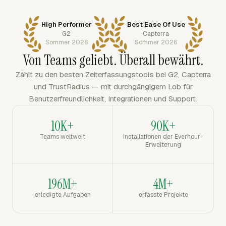
High Performer
Best Ease Of Use
G2
Capterra
Sommer 2026
Sommer 2026
Von Teams geliebt. Überall bewährt.
Zählt zu den besten Zeiterfassungstools bei G2, Capterra
und TrustRadius — mit durchgängigem Lob für
Benutzerfreundlichkeit, Integrationen und Support.
10K+
90K+
Teams weltweit
Installationen der Everhour-
Erweiterung
196M+
4M+
erledigte Aufgaben
erfasste Projekte