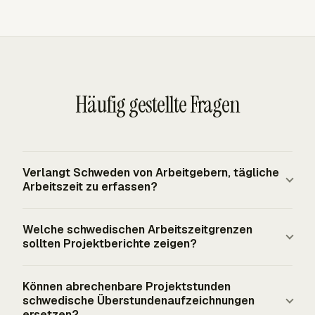
Häufig gestellte Fragen
Verlangt Schweden von Arbeitgebern, tägliche
Arbeitszeit zu erfassen?
Das EU-weite EuGH-Urteil in CCOO v Deutsche Bank
Welche schwedischen Arbeitszeitgrenzen
verpflichtet Mitgliedstaaten dazu, ein objektives,
sollten Projektberichte zeigen?
verlässliches und zugängliches System zur Messung der
täglichen Arbeitszeit jedes Arbeitnehmers zu verlangen.
Projektberichte sollten Managern helfen, reguläre
Können abrechenbare Projektstunden
Schweden hat außerdem nationale
wöchentliche Zeit, gesamte Arbeitszeit, Überstunden und
schwedische Überstundenaufzeichnungen
Aufzeichnungspflichten nach dem Arbeitszeitgesetz für
Ruherisiken zu erkennen. Das schwedische
ersetzen?