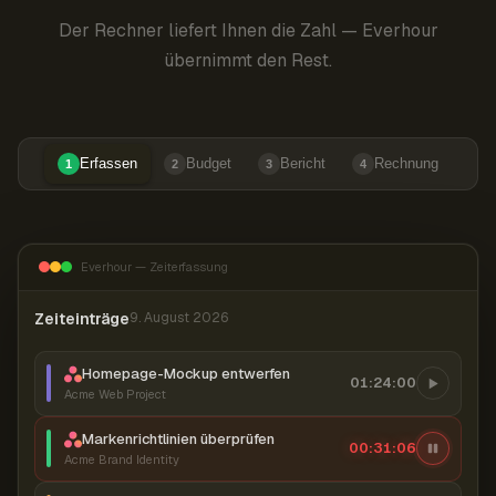
Der Rechner liefert Ihnen die Zahl — Everhour
übernimmt den Rest.
Erfassen
Budget
Bericht
Rechnung
1
2
3
4
Everhour — Zeiterfassung
Zeiteinträge
9. August 2026
Homepage-Mockup entwerfen
01:24:00
Acme Web Project
Markenrichtlinien überprüfen
00:31:06
Acme Brand Identity