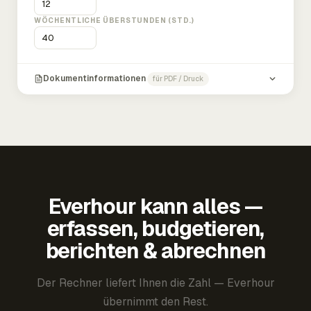
WÖCHENTLICHE ÜBERSTUNDEN (STD.)
Dokumentinformationen
für PDF / Druck
Everhour kann alles —
erfassen, budgetieren,
berichten & abrechnen
Der Rechner liefert Ihnen die Zahl — Everhour
übernimmt den Rest.