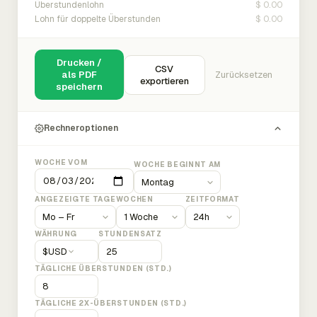
$ 0.00
Überstundenlohn
$ 0.00
Lohn für doppelte Überstunden
Drucken /
CSV
als PDF
Zurücksetzen
exportieren
speichern
Rechneroptionen
WOCHE VOM
WOCHE BEGINNT AM
ANGEZEIGTE TAGE
WOCHEN
ZEITFORMAT
WÄHRUNG
STUNDENSATZ
$
USD
TÄGLICHE ÜBERSTUNDEN (STD.)
TÄGLICHE 2X-ÜBERSTUNDEN (STD.)