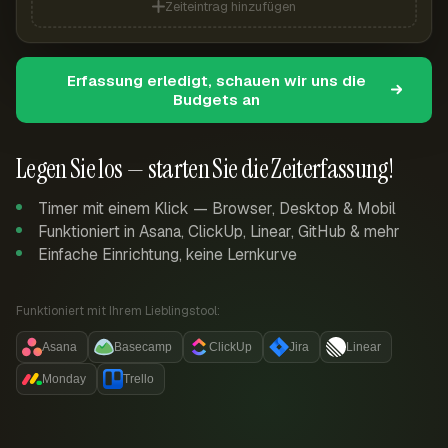
Zeiteintrag hinzufügen
Erfassung erledigt, schauen wir uns die
Budgets an
Legen Sie los — starten Sie die Zeiterfassung!
Timer mit einem Klick — Browser, Desktop & Mobil
Funktioniert in Asana, ClickUp, Linear, GitHub & mehr
Einfache Einrichtung, keine Lernkurve
Funktioniert mit Ihrem Lieblingstool:
Asana
Basecamp
ClickUp
Jira
Linear
Monday
Trello