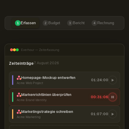
Erfassen
Budget
Bericht
Rechnung
1
2
3
4
Everhour — Zeiterfassung
Zeiteinträge
7. August 2026
Homepage-Mockup entwerfen
01:24:00
Acme Web Project
Markenrichtlinien überprüfen
00:31:07
Acme Brand Identity
Marketingstrategie schreiben
01:07:00
Acme Marketing