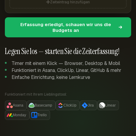
Zeiteintrag hinzufügen
Erfassung erledigt, schauen wir uns die
Budgets an
Legen Sie los — starten Sie die Zeiterfassung!
Timer mit einem Klick — Browser, Desktop & Mobil
Funktioniert in Asana, ClickUp, Linear, GitHub & mehr
Einfache Einrichtung, keine Lernkurve
Funktioniert mit Ihrem Lieblingstool:
Asana
Basecamp
ClickUp
Jira
Linear
Monday
Trello