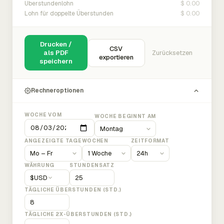
$ 0.00
Überstundenlohn
$ 0.00
Lohn für doppelte Überstunden
Drucken /
CSV
als PDF
Zurücksetzen
exportieren
speichern
Rechneroptionen
WOCHE VOM
WOCHE BEGINNT AM
ANGEZEIGTE TAGE
WOCHEN
ZEITFORMAT
WÄHRUNG
STUNDENSATZ
$
USD
TÄGLICHE ÜBERSTUNDEN (STD.)
TÄGLICHE 2X-ÜBERSTUNDEN (STD.)