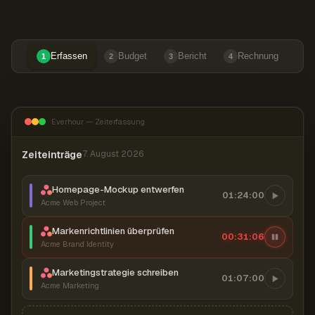
Erfassen
Budget
Bericht
Rechnung
1
2
3
4
Everhour — Zeiterfassung
Zeiteinträge
7. August 2026
Homepage-Mockup entwerfen
01:24:00
Acme Web Project
Markenrichtlinien überprüfen
00:31:07
Acme Brand Identity
Marketingstrategie schreiben
01:07:00
Acme Marketing