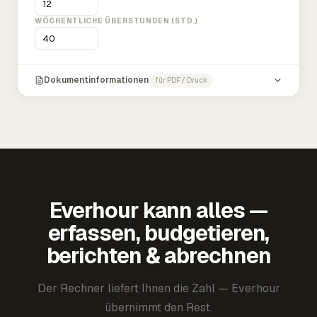
WÖCHENTLICHE ÜBERSTUNDEN (STD.)
Dokumentinformationen
für PDF / Druck
Everhour kann alles —
erfassen, budgetieren,
berichten & abrechnen
Der Rechner liefert Ihnen die Zahl — Everhour
übernimmt den Rest.