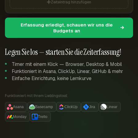
Zeiteintrag hinzufügen
Erfassung erledigt, schauen wir uns die
Budgets an
Legen Sie los — starten Sie die Zeiterfassung!
Timer mit einem Klick — Browser, Desktop & Mobil
Funktioniert in Asana, ClickUp, Linear, GitHub & mehr
Einfache Einrichtung, keine Lernkurve
Funktioniert mit Ihrem Lieblingstool:
Asana
Basecamp
ClickUp
Jira
Linear
Monday
Trello