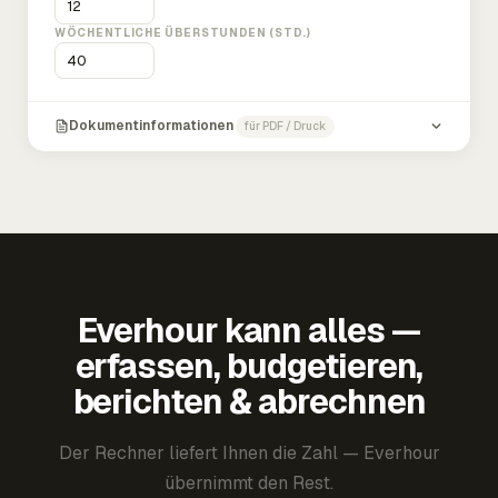
WÖCHENTLICHE ÜBERSTUNDEN (STD.)
Dokumentinformationen
für PDF / Druck
Everhour kann alles —
erfassen, budgetieren,
berichten & abrechnen
Der Rechner liefert Ihnen die Zahl — Everhour
übernimmt den Rest.