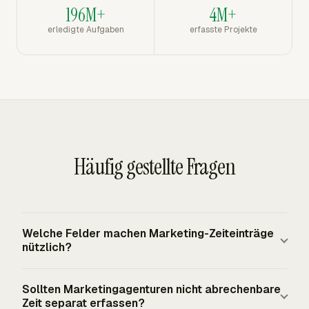
196M+
4M+
erledigte Aufgaben
erfasste Projekte
Häufig gestellte Fragen
Welche Felder machen Marketing-Zeiteinträge
nützlich?
Die nützlichen Felder sind Datum, Arbeitnehmer, Kunde
Sollten Marketingagenturen nicht abrechenbare
oder Account, Kampagne, Deliverable oder Aufgabe,
Zeit separat erfassen?