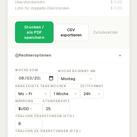
$ 0.00
Überstundenlohn
$ 0.00
Lohn für doppelte Überstunden
Drucken /
CSV
als PDF
Zurücksetzen
exportieren
speichern
Rechneroptionen
WOCHE VOM
WOCHE BEGINNT AM
ANGEZEIGTE TAGE
WOCHEN
ZEITFORMAT
WÄHRUNG
STUNDENSATZ
$
USD
TÄGLICHE ÜBERSTUNDEN (STD.)
TÄGLICHE 2X-ÜBERSTUNDEN (STD.)