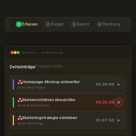
Erfassen
Budget
Bericht
Rechnung
1
2
3
4
Everhour — Zeiterfassung
Zeiteinträge
7. August 2026
Homepage-Mockup entwerfen
01:24:00
Acme Web Project
Markenrichtlinien überprüfen
00:31:07
Acme Brand Identity
Marketingstrategie schreiben
01:07:00
Acme Marketing