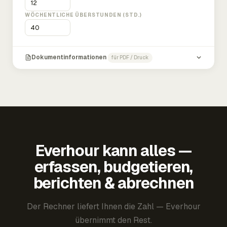
WÖCHENTLICHE ÜBERSTUNDEN (STD.)
Dokumentinformationen
für PDF / Druck
Everhour kann alles —
erfassen, budgetieren,
berichten & abrechnen
Der Rechner liefert Ihnen die Zahl — Everhour
übernimmt den Rest.