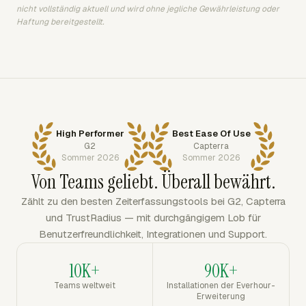
nicht vollständig aktuell und wird ohne jegliche Gewährleistung oder
Haftung bereitgestellt.
High Performer
Best Ease Of Use
G2
Capterra
Sommer 2026
Sommer 2026
Von Teams geliebt. Überall bewährt.
Zählt zu den besten Zeiterfassungstools bei G2, Capterra
und TrustRadius — mit durchgängigem Lob für
Benutzerfreundlichkeit, Integrationen und Support.
10K+
90K+
Teams weltweit
Installationen der Everhour-
Erweiterung