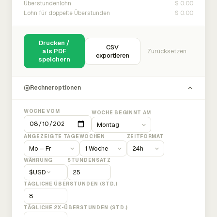
$ 0.00
Überstundenlohn
$ 0.00
Lohn für doppelte Überstunden
Drucken /
CSV
als PDF
Zurücksetzen
exportieren
speichern
Rechneroptionen
WOCHE VOM
WOCHE BEGINNT AM
ANGEZEIGTE TAGE
WOCHEN
ZEITFORMAT
WÄHRUNG
STUNDENSATZ
$
USD
TÄGLICHE ÜBERSTUNDEN (STD.)
TÄGLICHE 2X-ÜBERSTUNDEN (STD.)