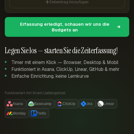
Zeiteintrag hinzufügen
Erfassung erledigt, schauen wir uns die
Budgets an
Legen Sie los — starten Sie die Zeiterfassung!
Timer mit einem Klick — Browser, Desktop & Mobil
Funktioniert in Asana, ClickUp, Linear, GitHub & mehr
Einfache Einrichtung, keine Lernkurve
Funktioniert mit Ihrem Lieblingstool:
Asana
Basecamp
ClickUp
Jira
Linear
Monday
Trello