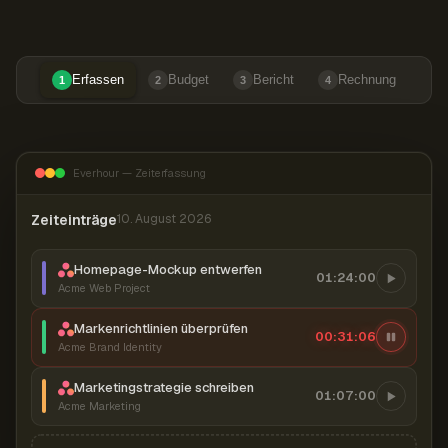
Erfassen
Budget
Bericht
Rechnung
1
2
3
4
Everhour — Zeiterfassung
Zeiteinträge
10. August 2026
Homepage-Mockup entwerfen
01:24:00
Acme Web Project
Markenrichtlinien überprüfen
00:31:07
Acme Brand Identity
Marketingstrategie schreiben
01:07:00
Acme Marketing