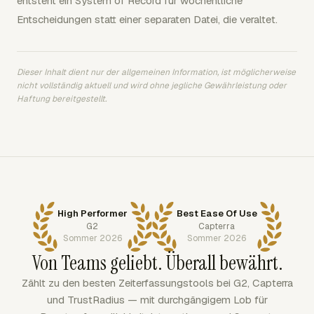
entsteht ein System of Record für wöchentliche
Entscheidungen statt einer separaten Datei, die veraltet.
Dieser Inhalt dient nur der allgemeinen Information, ist möglicherweise
nicht vollständig aktuell und wird ohne jegliche Gewährleistung oder
Haftung bereitgestellt.
High Performer
Best Ease Of Use
G2
Capterra
Sommer 2026
Sommer 2026
Von Teams geliebt. Überall bewährt.
Zählt zu den besten Zeiterfassungstools bei G2, Capterra
und TrustRadius — mit durchgängigem Lob für