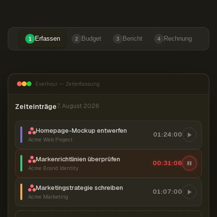
Erfassen
Budget
Bericht
Rechnung
1
2
3
4
Everhour — Zeiterfassung
Zeiteinträge
7. August 2026
Homepage-Mockup entwerfen
01:24:00
Acme Web Project
Markenrichtlinien überprüfen
00:31:07
Acme Brand Identity
Marketingstrategie schreiben
01:07:00
Acme Marketing