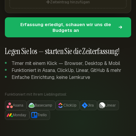
Zeiteintrag hinzufügen
Erfassung erledigt, schauen wir uns die
Budgets an
Legen Sie los — starten Sie die Zeiterfassung!
Timer mit einem Klick — Browser, Desktop & Mobil
Funktioniert in Asana, ClickUp, Linear, GitHub & mehr
Einfache Einrichtung, keine Lernkurve
Funktioniert mit Ihrem Lieblingstool:
Asana
Basecamp
ClickUp
Jira
Linear
Monday
Trello