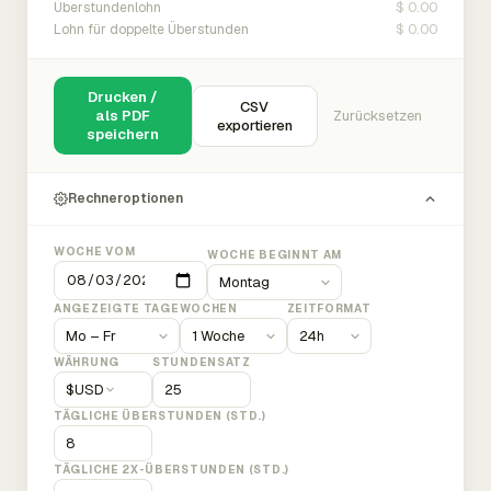
$ 0.00
Überstundenlohn
$ 0.00
Lohn für doppelte Überstunden
Drucken /
CSV
als PDF
Zurücksetzen
exportieren
speichern
Rechneroptionen
WOCHE VOM
WOCHE BEGINNT AM
ANGEZEIGTE TAGE
WOCHEN
ZEITFORMAT
WÄHRUNG
STUNDENSATZ
$
USD
TÄGLICHE ÜBERSTUNDEN (STD.)
TÄGLICHE 2X-ÜBERSTUNDEN (STD.)