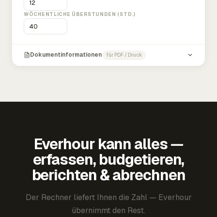
WÖCHENTLICHE ÜBERSTUNDEN (STD.)
Dokumentinformationen
für PDF / Druck
Everhour kann alles —
erfassen, budgetieren,
berichten & abrechnen
Der Rechner liefert Ihnen die Zahl — Everhour
übernimmt den Rest.