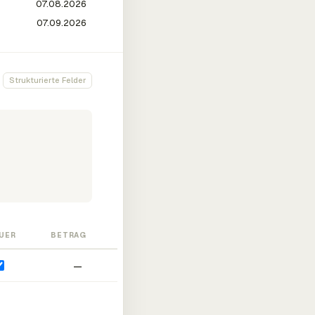
Strukturierte Felder
UER
BETRAG
—