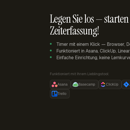
Legen Sie los — starten 
Zeiterfassung!
Timer mit einem Klick — Browser, D
Funktioniert in Asana, ClickUp, Linea
Einfache Einrichtung, keine Lernkurv
Funktioniert mit Ihrem Lieblingstool:
Asana
Basecamp
ClickUp
Trello