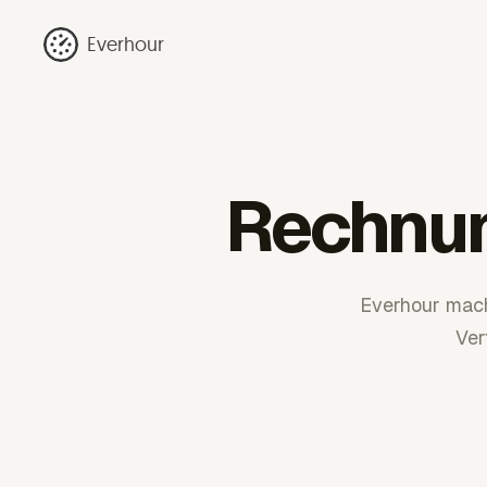
Everhour
Rechnun
Everhour mach
Ver