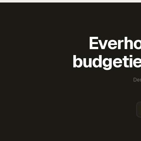
Everho
budgetie
Der