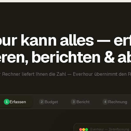
ur kann alles — er
ren, berichten & 
 Rechner liefert Ihnen die Zahl — Everhour übernimmt den R
Erfassen
Budget
Bericht
Rechnung
1
2
3
4
Everhour — Zeiterfassung