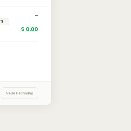
—
—
$ 0.00
Neue Rechnung