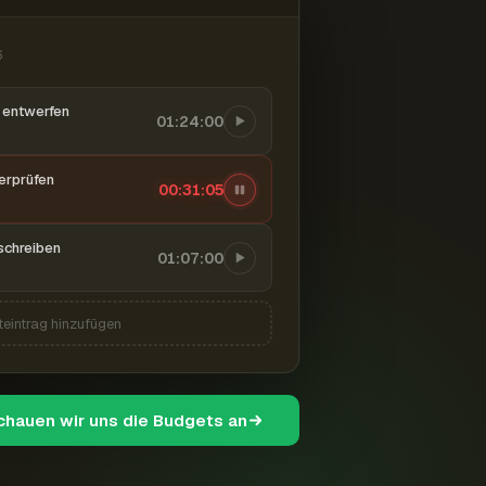
6
entwerfen
01:24:00
berprüfen
00:31:06
schreiben
01:07:00
teintrag hinzufügen
schauen wir uns die Budgets an