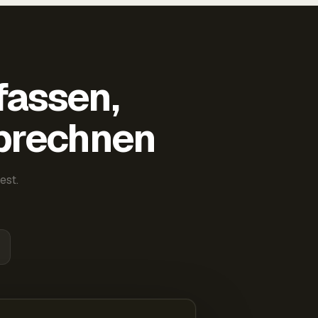
fassen,
abrechnen
est.