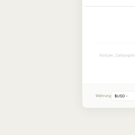
Währung
$
USD