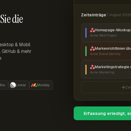
Sie die
Zeiteinträge
7. August 202
Homepage-Mockup 
Acme Web Project
esktop & Mobil
Markenrichtlinien ü
r, GitHub & mehr
Acme Brand Identity
e
Marketingstrategie 
Acme Marketing
Jira
Linear
Monday
Zei
Erfassung erledigt, 