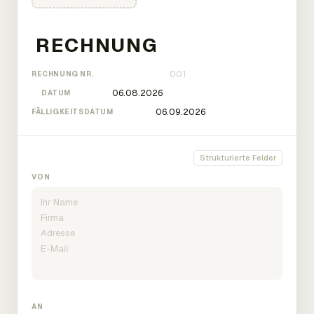
RECHNUNG NR.
DATUM
FÄLLIGKEITSDATUM
Strukturierte Felder
VON
AN