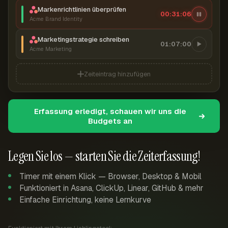
Markenrichtlinien überprüfen
00:31:07
Acme Brand Identity
Marketingstrategie schreiben
01:07:00
Acme Marketing
Zeiteintrag hinzufügen
Erfassung erledigt, schauen wir uns die
Budgets an
Legen Sie los — starten Sie die Zeiterfassung!
Timer mit einem Klick — Browser, Desktop & Mobil
Funktioniert in Asana, ClickUp, Linear, GitHub & mehr
Einfache Einrichtung, keine Lernkurve