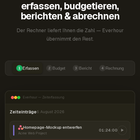
erfassen, budgetieren,
berichten & abrechnen
Der Rechner liefert Ihnen die Zahl — Everhour
übernimmt den Rest.
Erfassen
Budget
Bericht
Rechnung
1
2
3
4
Everhour — Zeiterfassung
Zeiteinträge
6. August 2026
Homepage-Mockup entwerfen
01:24:00
Acme Web Project