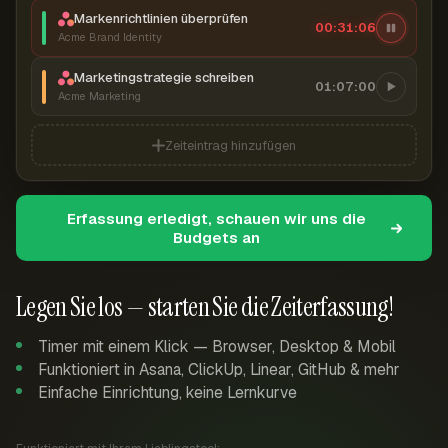
Markenrichtlinien überprüfen
00:31:07
Acme Brand Identity
Marketingstrategie schreiben
01:07:00
Acme Marketing
Zeiteintrag hinzufügen
Erfassung erledigt, schauen wir uns die
Budgets an
Legen Sie los — starten Sie die Zeiterfassung!
Timer mit einem Klick — Browser, Desktop & Mobil
Funktioniert in Asana, ClickUp, Linear, GitHub & mehr
Einfache Einrichtung, keine Lernkurve