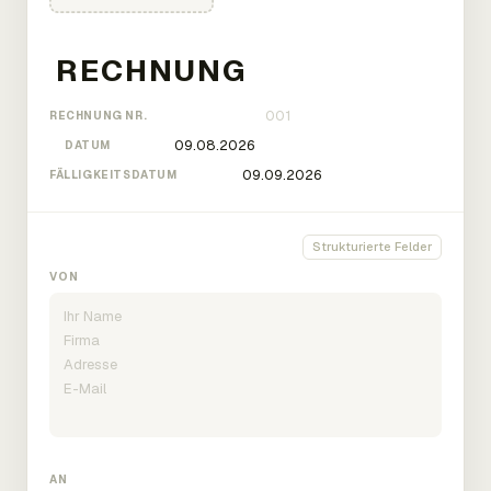
RECHNUNG NR.
DATUM
FÄLLIGKEITSDATUM
Strukturierte Felder
VON
AN