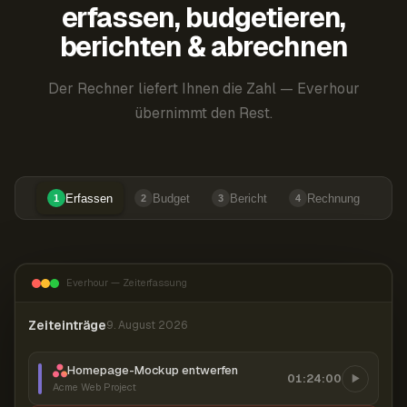
erfassen, budgetieren,
berichten & abrechnen
Der Rechner liefert Ihnen die Zahl — Everhour
übernimmt den Rest.
Erfassen
Budget
Bericht
Rechnung
1
2
3
4
Everhour — Zeiterfassung
Zeiteinträge
9. August 2026
Homepage-Mockup entwerfen
01:24:00
Acme Web Project