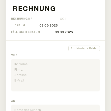
RECHNUNG NR.
DATUM
FÄLLIGKEITSDATUM
Strukturierte Felder
VON
AN