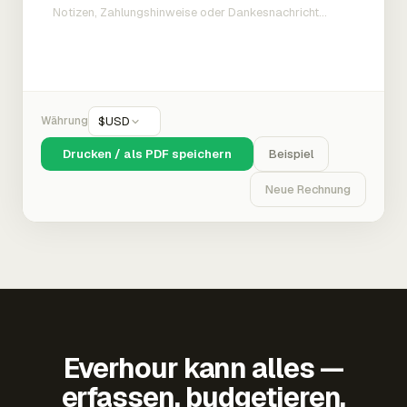
Währung
$
USD
Drucken / als PDF speichern
Beispiel
Neue Rechnung
Everhour kann alles —
erfassen, budgetieren,