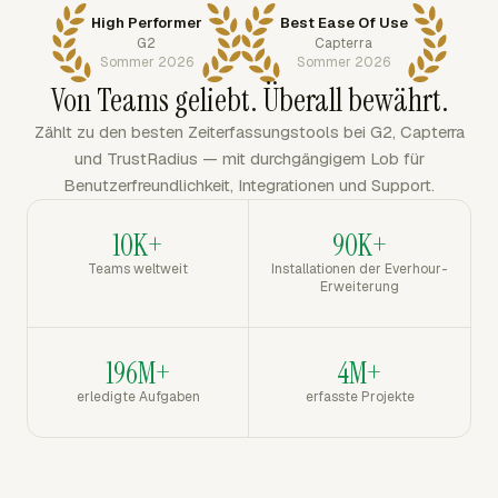
High Performer
Best Ease Of Use
G2
Capterra
Sommer 2026
Sommer 2026
Von Teams geliebt. Überall bewährt.
Zählt zu den besten Zeiterfassungstools bei G2, Capterra
und TrustRadius — mit durchgängigem Lob für
Benutzerfreundlichkeit, Integrationen und Support.
10K+
90K+
Teams weltweit
Installationen der Everhour-
Erweiterung
196M+
4M+
erledigte Aufgaben
erfasste Projekte