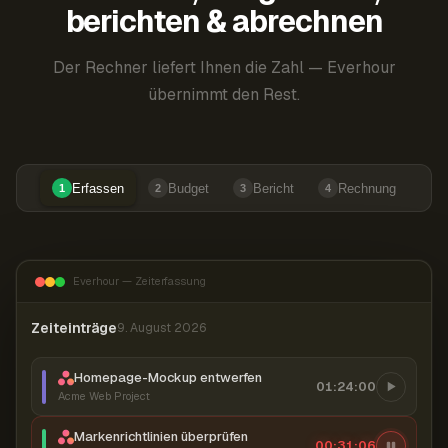
berichten & abrechnen
Der Rechner liefert Ihnen die Zahl — Everhour
übernimmt den Rest.
Erfassen
Budget
Bericht
Rechnung
1
2
3
4
Everhour — Zeiterfassung
Zeiteinträge
9. August 2026
Homepage-Mockup entwerfen
01:24:00
Acme Web Project
Markenrichtlinien überprüfen
00:31:07