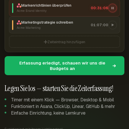
Markenrichtlinien überprüfen
00:31:07
Acme Brand Identity
Marketingstrategie schreiben
01:07:00
Acme Marketing
Zeiteintrag hinzufügen
Erfassung erledigt, schauen wir uns die
Budgets an
Legen Sie los — starten Sie die Zeiterfassung!
Timer mit einem Klick — Browser, Desktop & Mobil
Funktioniert in Asana, ClickUp, Linear, GitHub & mehr
Einfache Einrichtung, keine Lernkurve