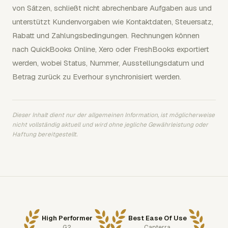
von Sätzen, schließt nicht abrechenbare Aufgaben aus und
unterstützt Kundenvorgaben wie Kontaktdaten, Steuersatz,
Rabatt und Zahlungsbedingungen. Rechnungen können
nach QuickBooks Online, Xero oder FreshBooks exportiert
werden, wobei Status, Nummer, Ausstellungsdatum und
Betrag zurück zu Everhour synchronisiert werden.
Dieser Inhalt dient nur der allgemeinen Information, ist möglicherweise
nicht vollständig aktuell und wird ohne jegliche Gewährleistung oder
Haftung bereitgestellt.
High Performer
Best Ease Of Use
G2
Capterra