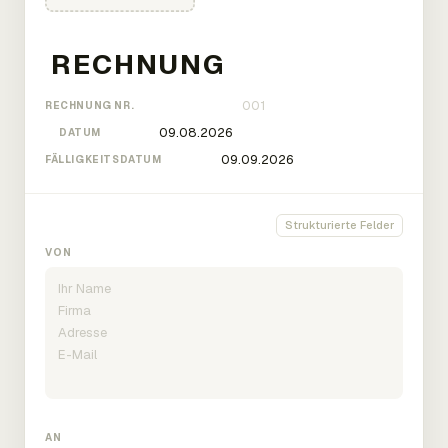
RECHNUNG NR.
DATUM
FÄLLIGKEITSDATUM
Strukturierte Felder
VON
AN