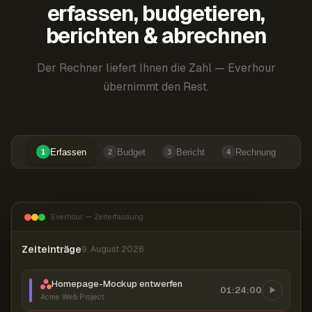
erfassen, budgetieren,
berichten & abrechnen
Der Rechner liefert Ihnen die Zahl — Everhour
übernimmt den Rest.
Erfassen
Budget
Bericht
Rechnung
1
2
3
4
Everhour — Zeiterfassung
Zeiteinträge
9. August 2026
Homepage-Mockup entwerfen
01:24:00
Acme Web Project