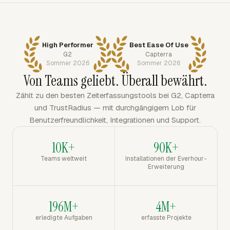
High Performer
Best Ease Of Use
G2
Capterra
Sommer 2026
Sommer 2026
Von Teams geliebt. Überall bewährt.
Zählt zu den besten Zeiterfassungstools bei G2, Capterra
und TrustRadius — mit durchgängigem Lob für
Benutzerfreundlichkeit, Integrationen und Support.
10K+
90K+
Teams weltweit
Installationen der Everhour-
Erweiterung
196M+
4M+
erledigte Aufgaben
erfasste Projekte