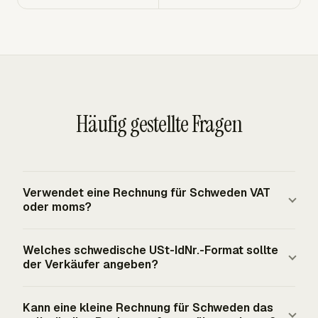
Häufig gestellte Fragen
Verwendet eine Rechnung für Schweden VAT
oder moms?
Eine Rechnung für Schweden, die Steuer berechnet,
Welches schwedische USt-IdNr.-Format sollte
verwendet VAT, im Schwedischen allgemein moms
der Verkäufer angeben?
genannt. Schweden folgt dem EU-
Mehrwertsteuersystem, mit einem regulären
Eine schwedische Umsatzsteuer-Identifikationsnummer
Kann eine kleine Rechnung für Schweden das
Mehrwertsteuersatz von 25 % und ermäßigten Sätzen
wird normalerweise als SE gefolgt von 10 Ziffern und 01