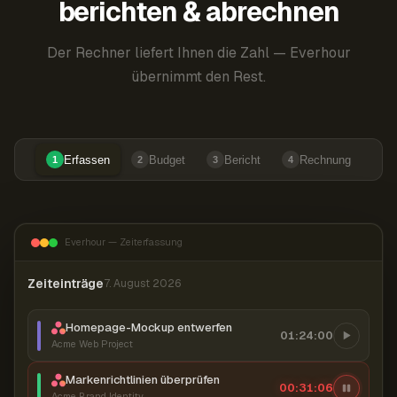
berichten & abrechnen
Der Rechner liefert Ihnen die Zahl — Everhour
übernimmt den Rest.
Erfassen
Budget
Bericht
Rechnung
1
2
3
4
Everhour — Zeiterfassung
Zeiteinträge
7. August 2026
Homepage-Mockup entwerfen
01:24:00
Acme Web Project
Markenrichtlinien überprüfen
00:31:07
Acme Brand Identity