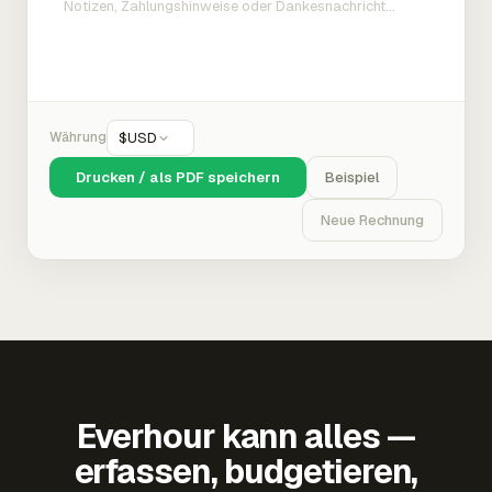
Währung
$
USD
Drucken / als PDF speichern
Beispiel
Neue Rechnung
Everhour kann alles —
erfassen, budgetieren,