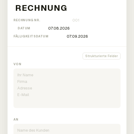
RECHNUNG NR.
DATUM
FÄLLIGKEITSDATUM
Strukturierte Felder
VON
AN