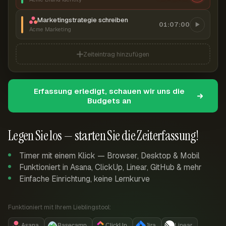
Marketingstrategie schreiben
01:07:00
Acme Marketing
Zeiteintrag hinzufügen
Erfassung erledigt, schauen wir uns die
Budgets an
Legen Sie los — starten Sie die Zeiterfassung!
Timer mit einem Klick — Browser, Desktop & Mobil
Funktioniert in Asana, ClickUp, Linear, GitHub & mehr
Einfache Einrichtung, keine Lernkurve
Funktioniert mit Ihrem Lieblingstool:
Asana
Basecamp
ClickUp
Jira
Linear